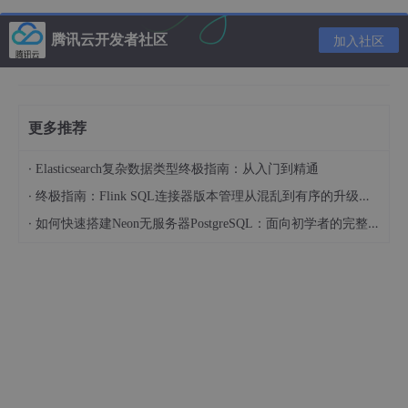
腾讯云开发者社区
加入社区
更多推荐
点击"Start a new Android Studio project" 会由向导帮助新建一
个项目. 在弹出的界面一路"next"就会生成出一个android项目的
·
Elasticsearch复杂数据类型终极指南：从入门到精通
简单范例了.
·
终极指南：Flink SQL连接器版本管理从混乱到有序的升级之路
在生成的范例不用生何修改就可以编译成android程序. 在下面的界
·
如何快速搭建Neon无服务器PostgreSQL：面向初学者的完整指南
面里点击绿色的播放按钮或按"shift + f10"进行编译.