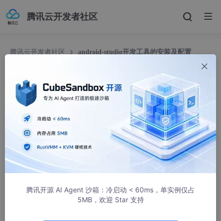
腾讯云开发者社区
腾讯云开发者社区
android-studio开发工具的安装及配置
android-studio开发工具的安装及配置
jklinux
12205人浏览 · 2017-09-08 01:42:58
在此之前必须把jdk的开发环境配置好.
linux上的jdk开发环境配置可参考: http://blog.csdn.net/jklinux/ar
ticle/details/71307814
windows上的jdk开发环境配置可参考: http://blog.csdn.net/jklinu
x/article/details/77861450
腾讯开源 AI Agent 沙箱：冷启动 < 60ms，单实例仅占
5MB，欢迎 Star 支持
 所需的jdk和包含sdk的Android Studio可以在我的网盘分享
 链接: https:
//
pan.baidu.com
/s/
1