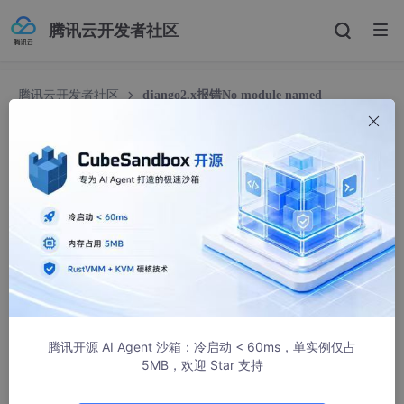
腾讯云开发者社区
腾讯云开发者社区
django2.x报错No module named
'django.core.urlresolvers'
django2.x报错No module named 'django.core.u
rlresolvers'
呆萌的代Ma
44549人浏览 · 2018-01-05 10:03:20
解决方法就是:
from django.urls import reverse
腾讯开源 AI Agent 沙箱：冷启动 < 60ms，单实例仅占
最近从django1.9迁移到django2.0中出现一个意外的报错：
5MB，欢迎 Star 支持