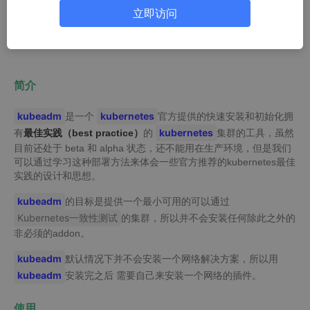
立即访问
简介
kubeadm
kubernetes
是一个
官方提供的快速安装和初始化拥
kubernetes
有
最佳实践（best practice）
的
集群的工具，虽然
目前还处于 beta 和 alpha 状态，还不能用在生产环境，但是我们
可以通过学习这种部署方法来体会一些官方推荐的kubernetes最佳
实践的设计和思想。
kubeadm
的目标是提供一个最小可用的可以通过
Kubernetes一致性测试
的集群，所以并不会安装任何除此之外的
非必须的addon。
kubeadm
默认情况下并不会安装一个网络解决方案，所以用
kubeadm
安装完之后 需要自己来安装一个网络的插件。
使用