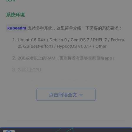
系统环境
kubeadm
支持多种系统，这里简单介绍一下需要的系统要求：
Ubuntu16.04+ / Debian 9 / CentOS 7 / RHEL 7 / Fedora
25/26(best-effort) / HypriotOS v1.0.1+ / Other
2GB或者以上的RAM（否则将没有足够空间留给app）
2核以上CPU
集群的机器之间必须能通过网络互相通信
SWAP必须被关闭，否则kubelet会出错！
点击阅读全文
具体的详细信息可以在官方网站上看到。
Ce
ntOS7
本篇内容基于aws的ap-northeast-1的ec2，
的操作系
统（ami-4dd5522b），实例类型t2.medium 2核4GB，3台机器，
1 master，2 nodes，kubernetes 1.9 版本。为了方便起见，在
安