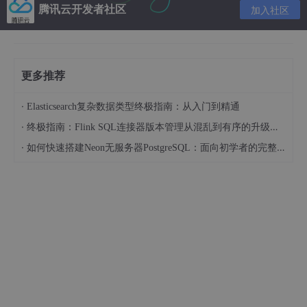
腾讯云开发者社区
全
组里面打开了所有的端口和IP访问。
加入社区
机器配置：
  [centos@ip
-172
-31
-24
-49
 ~]$ uname -aLinux ip
-172
-31
-24
-49
.ap-northeas
更多推荐
首先 ，我们关闭selinux：
·
Elasticsearch复杂数据类型终极指南：从入门到精通
  $ 
sudo vim /etc/sysconfig/selinux
·
终极指南：Flink SQL连接器版本管理从混乱到有序的升级之路
·
如何快速搭建Neon无服务器PostgreSQL：面向初学者的完整指南