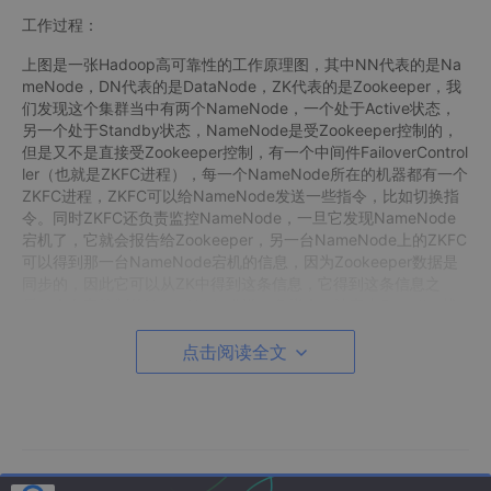
工作过程：
上图是一张Hadoop高可靠性的工作原理图，其中NN代表的是Na
meNode，DN代表的是DataNode，ZK代表的是Zookeeper，我
们发现这个集群当中有两个NameNode，一个处于Active状态，
另一个处于Standby状态，NameNode是受Zookeeper控制的，
但是又不是直接受Zookeeper控制，有一个中间件FailoverControl
ler（也就是ZKFC进程），每一个NameNode所在的机器都有一个
ZKFC进程，ZKFC可以给NameNode发送一些指令，比如切换指
令。同时ZKFC还负责监控NameNode，一旦它发现NameNode
宕机了，它就会报告给Zookeeper，另一台NameNode上的ZKFC
可以得到那一台NameNode宕机的信息，因为Zookeeper数据是
同步的，因此它可以从ZK中得到这条信息，它得到这条信息之
后，会向它控制的NameNode发送一条指令，让它由Standby状
态切换为Active状态。具体原理是什么呢，刚开始的时候两个Nam
eNode都正常工作，处于激活状态的NameNode会实时的把edits
点击阅读全文
文件写入到存放edits的一个介质当中（如下图绿色的如
数据库
图
形的东西），Standby状态的NameNode会实时的把介质当中的e
dits文件同步到它自己所在的机器。因此Active里面的信息与Stan
dby里面的信息是实时同步的。FailoverController实时监控Name
Node，不断把NameNode的情况汇报给Zookeeper，一旦Active
状态的NameNode发生宕机，FailoverController就跟NameNode