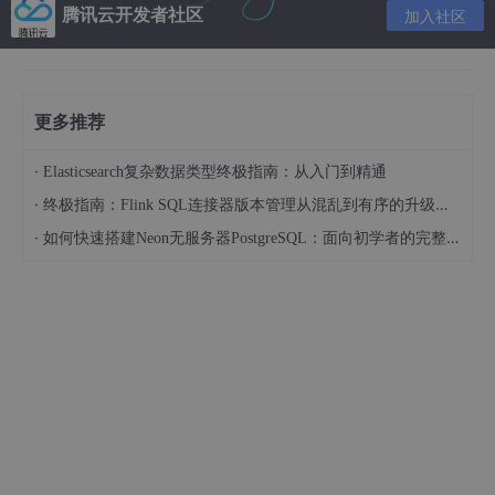
联系不上了，联系不上之后，FailoverController就会把Active宕机
腾讯云开发者社区
加入社区
的信息汇报给Zookeeper，另一个FailoverController便从ZK中得
到了这条信息，然后它给监控的NameNode发送切换指令，让它
由Standby状态切换为Active状态。存放edits文件的方式可以使
用NFS---网络文件系统，另一种是JournalNode，DataNode连向
更多推荐
的是NameService,DataNode既可以跟Active的NameNode通信
又可以跟Standby的NameNode通信，一旦Active宕机，DataNo
de会自动向新的Active进行通信。
·
Elasticsearch复杂数据类型终极指南：从入门到精通
·
终极指南：Flink SQL连接器版本管理从混乱到有序的升级之路
·
如何快速搭建Neon无服务器PostgreSQL：面向初学者的完整指南