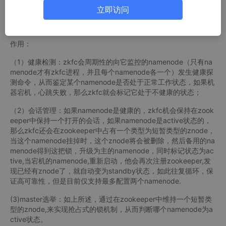
立即访问
作用：
（1）健康检测：zkfc会周期性的向它监控的namenode（只有na
menode才有zkfc进程，并且每个namenode各一个）发生健康探
测命令，从而鉴定某个namenode是否处于正常工作状态，如果机
器宕机，心跳失败，那么zkfc就会标记它处于不健康的状态；
（2）会话管理：如果namenode是健康的，zkfc机会保持在zook
eeper中保持一个打开的会话，如果namenode是active状态的，
那么zkfc还会在zookeeper中占有一个类型为短暂类型的znode，
当这个namenode挂掉时，这个znode将会被删除，然后备用的na
menode得到这把锁，升级为主的namenode，同时标记状态为ac
tive,当宕机的namenode,重新启动，他会再次注册zookeeper,发
现已经有znode了，就自动变为standby状态，如此往复循环，保
证高可靠性，但是目前仅支持最多配置两个namenode.
(3)master选举：如上所述，通过在zookeeper中维持一个短暂类
型的znode,来实现抢占式的锁机制，从而判断哪个namenode为a
ctive状态。