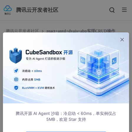
腾讯云开发者社区
腾讯云开发者社区
react+antd+dvajs+abp实现CRUD操作
react+antd+dvajs+abp实现CRUD操作
悠悠虾
2548人浏览 · 2018-09-28 11:22:03
1.名词释义
react
React 是一个用于构建用户界面的 JAVASCRIPT 库，主要用于构
建UI。
学习链接
腾讯开源 AI Agent 沙箱：冷启动 < 60ms，单实例仅占
antd
5MB，欢迎 Star 支持
Ant Design 是一个 UI 设计语言，是一套提炼和应用于企业级后台
产品的交互语言和视觉体系。