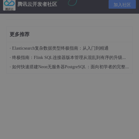
}

腾讯云开发者社区
加入社区
DTOs:
更多推荐
·
Elasticsearch复杂数据类型终极指南：从入门到精通
using
using
·
终极指南：Flink SQL连接器版本管理从混乱到有序的升级之路
using
 System;

·
如何快速搭建Neon无服务器PostgreSQL：面向初学者的完整指南
namespace
ben.abpdemo.Common
{

public
class
CreateDvaUserDto
 : 
IShouldNormaliz
    {

///
<summary>
///
 创建时间
///
</summary>
public
 DateTime? CreateTime { 
get
; 
set
; } 

public
string
 Name { 
get
; 
set
; }

public
string
 Email { 
get
; 
set
; }
