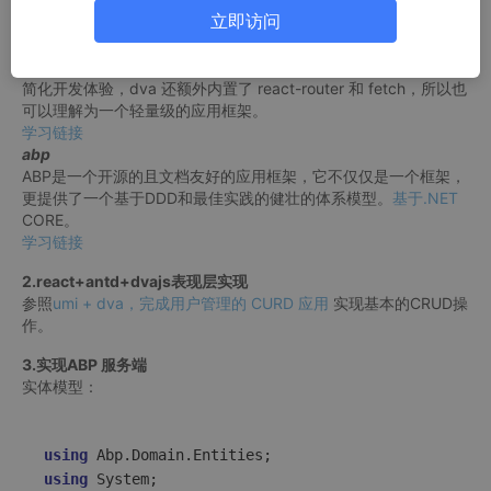
学习链接
立即访问
dvajs
dva 是一个基于 redux 和 redux-saga 的数据流方案，然后为了
简化开发体验，dva 还额外内置了 react-router 和 fetch，所以也
可以理解为一个轻量级的应用框架。
学习链接
abp
ABP是一个开源的且文档友好的应用框架，它不仅仅是一个框架，
更提供了一个基于DDD和最佳实践的健壮的体系模型。
基于.NET
CORE。
学习链接
2.react+antd+dvajs表现层实现
参照
umi + dva，完成用户管理的 CURD 应用
实现基本的CRUD操
作。
3.实现ABP 服务端
实体模型：
using
using