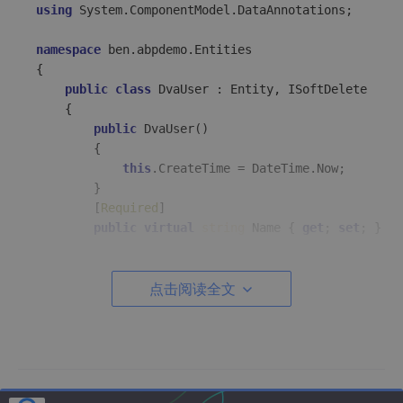
using
 System.ComponentModel.DataAnnotations;

namespace
ben.abpdemo.Entities
{

public
class
DvaUser
 : 
Entity
, 
ISoftDelete
    {

public
DvaUser
()
        {

this
.CreateTime = DateTime.Now;

        } 

        [
Required
]

public
virtual
string
 Name { 
get
; 
set
; }

        [
Required
]

public
virtual
点击阅读全文
string
 Email { 
get
; 
set
; }

        [
Required
]

public
virtual
string
 Website { 
get
; 
set
; }

public
virtual
 DateTime CreateTime { 
get
; 
s
public
virtual
bool
 IsDeleted { 
get
; 
set
; }

    }
