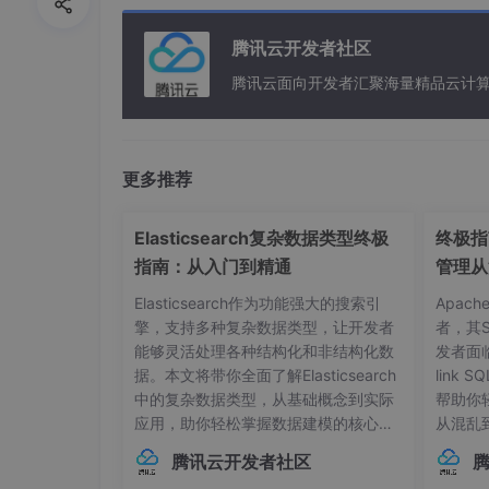
alter user 用户 identified by 密码
腾讯云开发者社区
腾讯云面向开发者汇聚海量精品云计
更多推荐
7、要为某个用户设置密码永不过期
Elasticsearch复杂数据类型终极
终极指南
1. 新建profile "test"，规则与DEFA
他的不变）
指南：从入门到精通
管理从
Elasticsearch作为功能强大的搜索引
Apac
2. 修改profile "test"，修改过期规则为UNLIMI
擎，支持多种复杂数据类型，让开发者
者，其
3. 将'admini'用户适用新的profile "test"
能够灵活处理各种结构化和非结构化数
发者面
据。本文将带你全面了解Elasticsearch
link
中的复杂数据类型，从基础概念到实际
帮助你
CREATE
 PROFILE test LIMIT

应用，助你轻松掌握数据建模的核心技
从混乱
SESSIONS_PER_USER
 UNLIMITED

巧。## 内部对象：构建层级化数据结构
本管理的
腾讯云开发者社区
CPU_PER_SESSION
 UNLIMITED

在Elasticsearch中，对象类型（Objec
中，连