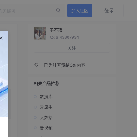
登录
加入社区
子不语
@qq_43307934
关注
已为社区贡献3条内容
相关产品推荐
数据库
云原生
大数据
r
音视频