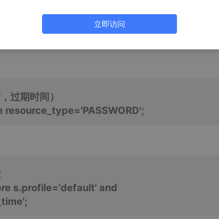
（默认只有一个）
立即访问
度，过期时间）
ere resource_type='PASSWORD';
置
re s.profile='default' and
time';