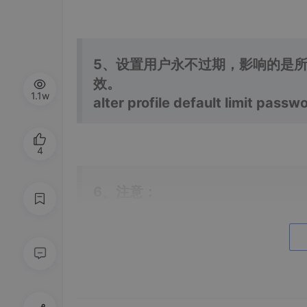
5、设置用户永不过期，影响的是
效。
1.1w
alter profile default limit passw
4
6、注意：
修改后，还没有被提示ORA-280
已经被提示的帐户必须再改一次密
语法格式：