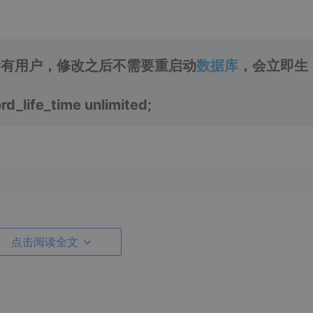
所有用户，修改之后不需要重启动
数据库
，会立即生
ord_life_time unlimited;
02警告的帐户不会再碰到同样的提示；
点击阅读全文
码，