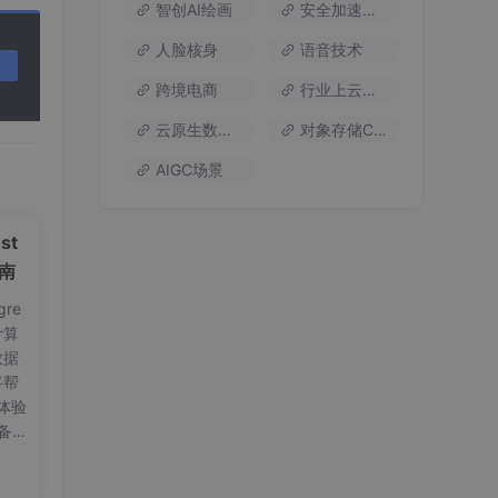
智创AI绘画
安全加速流量
人脸核身
语音技术
跨境电商
行业上云方案
云原生数据库
对象存储COS
AIGC场景
st
，其
指南
re
计算
数据
将帮
体验
备工
on
要