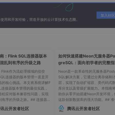
 account unlock;
加入社区
算使用和开发经验，营造开放的云计算技术生态圈。
，还可以这样来做：
：Flink SQL连接器版本
如何快速搭建Neon无服务器Po
ULT一致（因为一个profile中包含很多的项目，我们此时只想修改过期规则
混乱到有序的升级之路
greSQL：面向初学者的完整
he Flink作为流处理领域的佼佼
Neon是一款革命性的无服务器Postg
TED
SQL连接器的版本管理一直是开
SQL解决方案，它通过分离存储和
临的核心挑战。本文将系统讲解F
层，实现了自动扩缩容、类代码式
 SQL连接器版本管理的最佳实践，
库分支以及零级扩展能力。本指南
轻松应对版本兼容性问题，实现
助你从零开始搭建Neon开发环境，
到有序的升级之旅。## 连接器版
这款创新数据库的强大功能。## 准
常见痛点 😫在Flink应用开发
作：环境要求与依赖项在开始搭建Ne
腾讯云开发者社区
腾讯云开发者社区
接器版本管理常常让开发者头疼
环境前，请确保你的系统满足以下