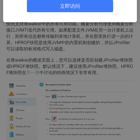
立即访问
以生成在堆walker中提供视图所需的数据。
堆快照有两个来源：JProfiler堆快照和HPROF堆快照。JProfiler堆
快照支持堆walker中的所有可用功能。概要分析代理使用概要分析
接口JVMTI迭代所有引用。如果配置文件JVM在另一台计算机上运
行，​​则所有信息都将传输到本地计算机，并在那里执行进一步的计
算。HPROF快照是使用JVM中的内置机制创建的，并以JProfiler
可以读取的标准格式写入磁盘。
在堆walker的概述页面上，您可以选择是否应创建JProfiler堆快照
或HPROF堆快照。默认情况下，建议使用JProfiler堆快照。HPRO
F堆快照在
另一章
中讨论的特殊情况下非常有用。