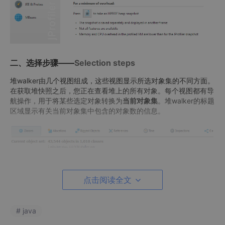
二、选择步骤——
Selection steps
堆walker由几个视图组成，这些视图显示所选对象集的不同方面。
在获取堆快照之后，您正在查看堆上的所有对象。每个视图都有导
航操作，用于将某些选定对象转换为
当前对象集
。堆walker的标题
区域显示有关当前对象集中包含的对象数的信息。
点击阅读全文
最初，您正在查看“类”视图，该视图类似于
实时内存部分中
的“所有
对象”视图 。通过选择一个类并调用
Use-> Selected Instances
，
# java
可以创建一个仅包含该类实例的新对象集。在堆walker中，“usin
g”始终意味着创建一个新的对象集。