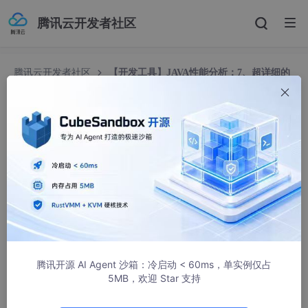
腾讯云开发者社区
腾讯云开发者社区
【开发工具】JAVA性能分析：7、超详细的
JProfiler堆分析（官方中文版）
【开发工具】JAVA性能分析：7、超详细的JProfil
er堆分析（官方中文版）
上天派来的帅哥
11992人浏览 · 2018-12-28 21:59:29
堆分析——The Heap Walker
一、堆快照——
Heap snapshots
腾讯开源 AI Agent 沙箱：冷启动 < 60ms，单实例仅占
5MB，欢迎 Star 支持
涉及对象之间引用的任何堆分析都需要堆快照，因为无法向JVM询
问对对象的传入引用是什么 - 您必须遍历整个堆来回答该问题。从
该堆快照，JProfiler创建一个内部
数据库
，该数据库经过优化，可