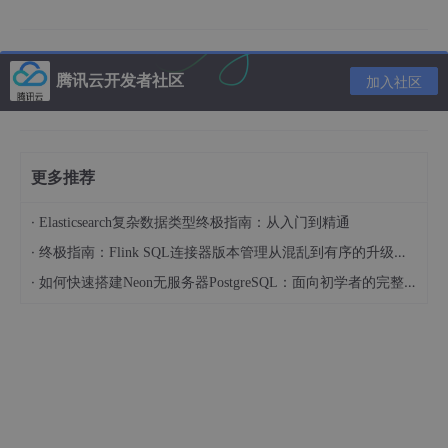
对于新的对象集，显示堆walker的classes视图不会很有趣，因为
它实际上只是将表过滤到先前选择的类。相反，JProfiler使用“新
建对象集”对话框建议另一个视图。您可以取消此对话框以放弃新
腾讯云开发者社区
加入社区
对象集并返回上一个视图。建议使用传出引用视图，但您也可以选
择其他视图。这仅适用于最初显示的视图，之后您可以在堆walker
的视图选择器中切换视图。
更多推荐
·
Elasticsearch复杂数据类型终极指南：从入门到精通
·
终极指南：Flink SQL连接器版本管理从混乱到有序的升级之路
·
如何快速搭建Neon无服务器PostgreSQL：面向初学者的完整指南