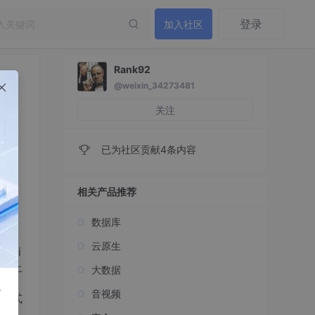
登录
加入社区
Rank92
@weixin_34273481
关注
已为社区贡献4条内容
相关产品推荐
数据库
云原生
ri
写。上
大数据
是我
r
音视频
形式