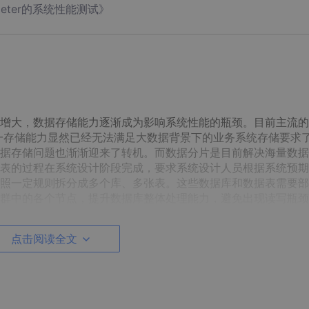
ter的系统性能测试》
增大，数据存储能力逐渐成为影响系统性能的瓶颈。目前主流的
这一存储能力显然已经无法满足大数据背景下的业务系统存储要求
据存储问题也渐渐迎来了转机。而数据分片是目前解决海量数据
表的过程在系统设计阶段完成，要求系统设计人员根据系统预期
照一定规则拆分成多个库、多张表。这些数据库和数据表需要部
群中的各个节点，提升数据库整体处理能力，避免出现读写瓶颈
点击阅读全文
续分片。
分片存储。只要哈希算法选择得当，数据就会均匀地分布在不同
体上提升数据的读写能力。然而，离散存储要求数据之间有较强
的数据往往存在一定的关联性，因此在某些场景下需要跨分片连