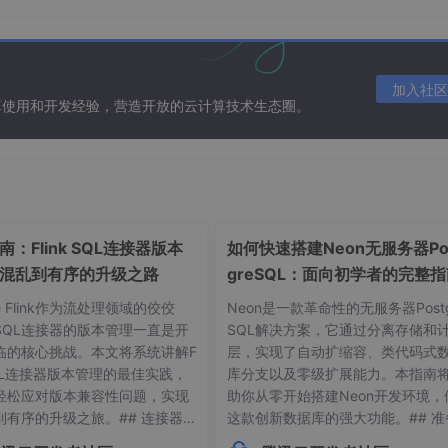
虑，均不支持跨库连接。因此，跨库操作需要由数据分库分表中
数据存储能力出现瓶颈需要扩容时，离散分片规则需要将所有数
展性的一个重要因素。虽然，一致性哈希能在一定程度上减少系
。对于一个已经上线运行的系统而言，系统停止对外服务进行数
加入社区
算使用和开发经验，营造开放的云计算技术生态圈。
系统扩容时产生的数据迁移问题。这种方式要求数据按照时间或
邻主键的数据会被存储在同一个分片中。当需要增加分片时，不
来的数据迁移问题。但是，数据的存储时间和读写频率往往呈正
部分数据，这就会导致热点问题，并不能起到分摊读写压力的初
：Flink SQL连接器版本
如何快速搭建Neon无服务器Po
混乱到有序的升级之路
greSQL：面向初学者的完整
分库、垂直分表、水平分表、水平数据分片。每一种策略都有各
he Flink作为流处理领域的佼佼
Neon是一款革命性的无服务器Postg
SQL连接器的版本管理一直是开
SQL解决方案，它通过分离存储和
临的核心挑战。本文将系统讲解F
层，实现了自动扩缩容、类代码式
 SQL连接器版本管理的最佳实践，
库分支以及零级扩展能力。本指南
务功能拆分成多个独立的数据库，这些数据库可以运行在不同的
轻松应对版本兼容性问题，实现
助你从零开始搭建Neon开发环境，
能。这种方式在微服务架构中非常常用。微服务架构的核心思想
到有序的升级之旅。## 连接器版
这款创新数据库的强大功能。## 准
独立运行的子系统，这些子系统称为“微服务”，各个服务之间通
常见痛点 😫在Flink应用开发
作：环境要求与依赖项在开始搭建Ne
度更低、更易于扩展。垂直分库的理念与微服务的理念不谋而合，