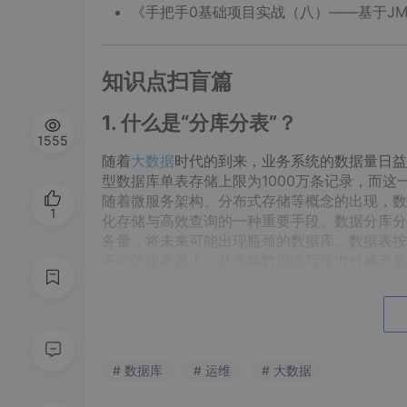
《手把手0基础项目实战（八）——基于JMe
知识点扫盲篇
1. 什么是“分库分表”？
1555
随着
大数据
时代的到来，业务系统的数据量日益
型数据库单表存储上限为1000万条记录，而
随着微服务架构、分布式存储等概念的出现，数
1
化存储与高效查询的一种重要手段。数据分库分
务量，将未来可能出现瓶颈的数据库、数据表按
不同的服务器上，从而将数据读写压力分摊至集
象。
目前数据分片的方式一共有两种：离散分片和连
离散分片是按照数据的某一字段哈希取模后进行
片中，从而将读写压力平均分配给所有分片，整
# 数据库
# 运维
# 大数据
立性，但实际业务系统并非如此，不同分片之间