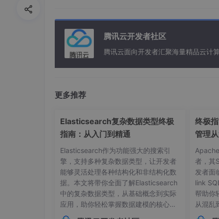
询。由于目前所有的关系型数据库出于
安全
性考
来完成，这极大影响数据的查询效率。此外，当
新进行哈希取模运算，这无疑成为限制系统可扩
容时的数据迁移，但数据迁移问题仍然不可避免
腾讯云开发者社区
移的代价太大。
腾讯云面向开发者汇聚海量精品云计
第二种数据分片的方式即为连续分片，它能解决
自增主键连续存储。从而一段时间内的数据或相
响现有的分片。因此，连续分片能解决扩容所带
更多推荐
也就是大量的读写往往都集中在最新存储的那一
2. 数据库扩展的几种方式
Elasticsearch复杂数据类型终极
终极指南
指南：从入门到精通
管理从
数据库扩展一共有四种分配方式，分别是：垂直
适用场景。
Elasticsearch作为功能强大的搜索引
Apac
擎，支持多种复杂数据类型，让开发者
者，其
垂直分库
能够灵活处理各种结构化和非结构化数
发者面
据。本文将带你全面了解Elasticsearch
link
垂直分库即是将一个完整的数据库根据业
中的复杂数据类型，从基础概念到实际
帮助你
器上，从而提升数据库整体的数据读写性
应用，助你轻松掌握数据建模的核心技
从混乱
一个完整的应用按照业务功能拆分成多个可
巧。## 内部对象：构建层级化数据结构
本管理的
PC接口通信，这样的结构使得系统耦合