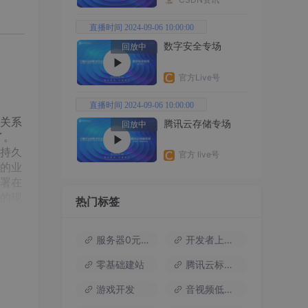
直播时间 2024-09-06 10:00:00
数字安全专场
回放中
官方Live号
直播时间 2024-09-06 10:00:00
关系
腾讯云存储专场
回放中
了。
持久
官方 live号
的业
署在
的现
热门标签
服务器0元试用
开发者上云包
的分
零基础建站
腾讯云标杆案例
的独
游戏开发
音视频低代码
接查