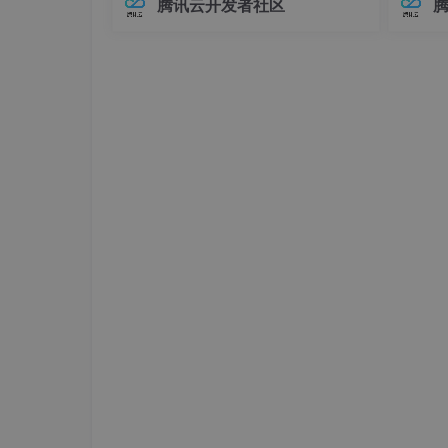
腾讯云开发者社区
在Elasticsearch中，对象类型（Objec
中，连
将原本完整的数据按照微服务拆分系统的
t）是最基础的复杂数据类型之一，用于
不已。
的数据库，从而可以避免单个数据库节点
表示具有嵌套关系的数据。例如，我们
兼容性
可
至运行
垂直分表
垂直分表如果一张表的字段非常多，那么
而垂直分表可以解决这个问题。垂直分表
中的字段较少，避免出现数据库跨页存储
表进行关联，如下图所示。
水平分表
如果一张表中的记录数过多（超过1000
然能够正确地读写，但读写的速度已经到
水平分表是将一张含有很多记录数的表水
存储了2000万条订单的数据，导致数据
结构相同的订单表，分别叫做order_1、or