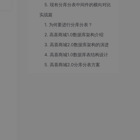
要
5. 现有分库分表中间件的横向对比
独立
20.
实战篇
1. 为何要进行分库分表？
2. 高喜商城1.0数据库架构介绍
3. 高喜商城2.0数据库架构的演进
销，
4. 高喜商城1.0数据库表结构设计
章表
一张
5. 高喜商城2.0分库分表方案
时仍
题。
目前
0张
希取