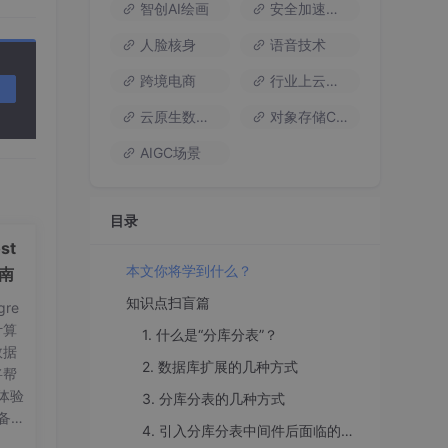
间件
智创AI绘画
安全加速流量
据重
人脸核身
语音技术
统扩
据迁
跨境电商
行业上云方案
云原生数据库
对象存储COS
连续
会影
AIGC场景
比，
衷。
目录
st
本文你将学到什么？
指南
自的
知识点扫盲篇
re
计算
1. 什么是“分库分表”？
数据
2. 数据库扩展的几种方式
将帮
服务
体验
是将
3. 分库分表的几种方式
备工
过R
4. 引入分库分表中间件后面临的问题
on
可以