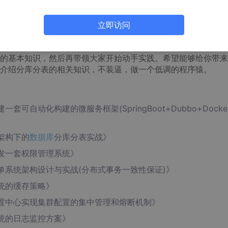
立即访问
，不用着急，本文的后续章节将会分成
知识点扫盲篇
和
实战动手篇
的基本知识，然后再带领大家开始动手实践。希望能够给你带来
介绍分库分表的相关知识，不装逼，做一个低调的程序猿。
自动化构建的微服务框架(SpringBoot+Dubbo+Docker
架构下的
数据库
分库分表实战》
发一套权限管理系统》
单系统架构设计与实战(分布式事务一致性保证)》
统的缓存策略》
置中心实现集群配置的集中管理和熔断机制》
统的日志监控方案》