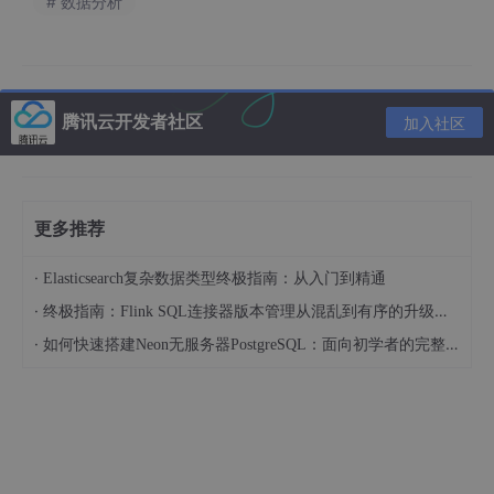
# 数据分析
从表格中可以发现治疗方案A的成功率更高，那是否我们就应该选
择方案A呢？
腾讯云开发者社区
加入社区
更多推荐
·
Elasticsearch复杂数据类型终极指南：从入门到精通
我们把两种治疗方案进行总计，却发现方案B的成功率更高。
·
终极指南：Flink SQL连接器版本管理从混乱到有序的升级之路
·
如何快速搭建Neon无服务器PostgreSQL：面向初学者的完整指南
?
案例2：
运动与患病的关系
假设我们有关于每周运动小时数与两组患者（50岁以下和50岁以
上患者）患病风险的数据。下图显示根据年龄分层的疾病概率与每