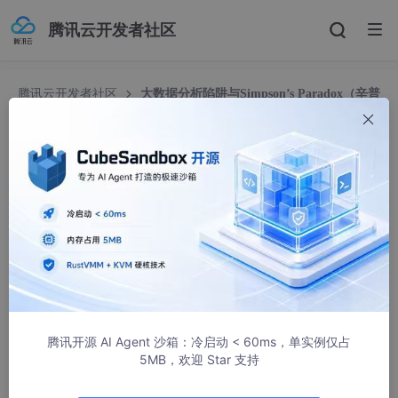
腾讯云开发者社区
腾讯云开发者社区
大数据分析陷阱与Simpson’s Paradox（辛普
森悖论）
大数据分析陷阱与Simpson’s Paradox（辛普森悖
论）
weixin_44386638
2237人浏览 · 2019-03-02 11:34:02
在
大数据
分析时，你有没有遇到这样一种奇怪现象：当分开看数
据的时候会得到一种结论，但是合起来之后发现情况却完全改变？
这就是著名的
辛普森悖论
。它总是隐藏在大数据之中，成为大数据
分析的陷阱之一。
腾讯开源 AI Agent 沙箱：冷启动 < 60ms，单实例仅占
5MB，欢迎 Star 支持