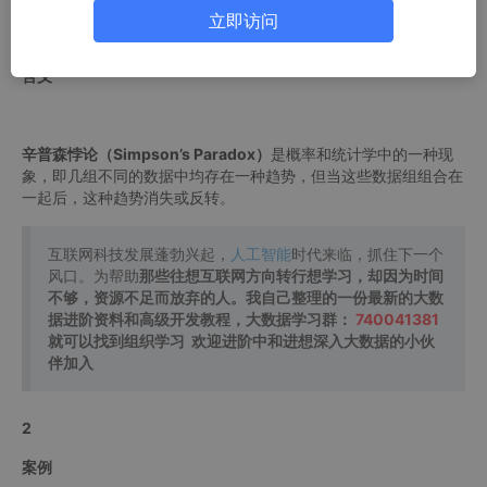
立即访问
1
含义
辛普森悖论（Simpson’s Paradox）
是概率和统计学中的一种现
象，即几组不同的数据中均存在一种趋势，但当这些数据组组合在
一起后，这种趋势消失或反转。
互联网科技发展蓬勃兴起，
人工智能
时代来临，抓住下一个
风口。为帮助
那些往想互联网方向转行想学习，却因为时间
不够，资源不足而放弃的人。我自己整理的一份最新的大数
据进阶资料和高级开发教程，大数据学习群：
740041381
就可以找到组织学习 欢迎进阶中和进想深入大数据的小伙
伴加入
2
案例