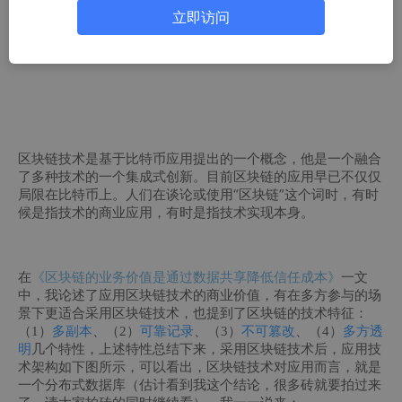
究。
立即访问
区块链技术是基于比特币应用提出的一个概念，他是一个融合
了多种技术的一个集成式创新。目前区块链的应用早已不仅仅
局限在比特币上。人们在谈论或使用“区块链”这个词时，有时
候是指技术的商业应用，有时是指技术实现本身。
在
《区块链的业务价值是通过数据共享降低信任成本》
一文
中，我论述了应用区块链技术的商业价值，有在多方参与的场
景下更适合采用区块链技术，也提到了区块链的技术特征：
（1）
多副本
、（2）
可靠记录
、（3）
不可篡改
、（4）
多方透
明
几个特性，上述特性总结下来，采用区块链技术后，应用技
术架构如下图所示，可以看出，区块链技术对应用而言，就是
一个分布式数据库（估计看到我这个结论，很多砖就要拍过来