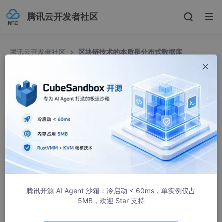
腾讯云开发者社区
腾讯云开发者社区
区块链技术的本质是分布式数据库
区块链技术的本质是分布式数据库
EAWorld
1959人浏览 · 2017-04-20 17:08:34
《当微服务撞上区块链》
系列微课分为：
1、区块链的业务价值是通过数据共享降低信任成本
2、
区块链的本质是分布式
数据库
（本文）
腾讯开源 AI Agent 沙箱：冷启动 < 60ms，单实例仅占
3、区块链与微服务是天生的一对
5MB，欢迎 Star 支持
转载本文需注明出处：微信公众号EAWorld，违者必