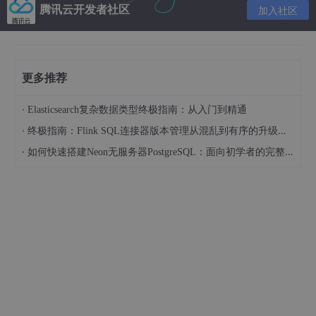
腾讯云开发者社区
加入社区
发器（智能合约）、数据
安全
：
更多推荐
1、分布式数据存储
·
Elasticsearch复杂数据类型终极指南：从入门到精通
区块链技术的数据共享是一个分布式的记账簿，交易记录具备
·
终极指南：Flink SQL连接器版本管理从混乱到有序的升级之路
多个副本，因此首先要解决分布式数据存储的问题。
·
如何快速搭建Neon无服务器PostgreSQL：面向初学者的完整指南
1）区块链存储的基本单元是区块，区块采用链式结构，即新
增的区块（类似数据库一行记录）都知道自己前一个区块（前
一行记录）是什么，可以一直追溯到根，区块的标识是区块的
哈希值，同时链式结构保留了业务产生的轨迹，可以在新增交
易的时候根据前面的记录做校验，保证了区块的内容不容易篡
改。