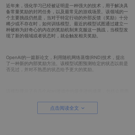
近年来，强化学习已经被证明是一种强大的技术，用于解决具
备常量奖励的封闭任务，以及最常见的游戏场景。该领域的一
个主要挑战仍然是，当对于特定行动的外部反馈（奖励）十分
稀少或不存在时，如何训练模型。最近的模型试图通过建立一
种被称为好奇心的内在的奖励机制来克服这一挑战，当模型发
现了新的领域或者状态时，就会触发相关奖励。
OpenAI的一篇新论文，利用随机网络蒸馏(RND)技术，提出
了一种新的内部奖励方法。该模型试图预测给定的状态以前是
否见过，并对不熟悉的状态给予更大的奖励。
该模型显示了在几个Atari游戏中的最先进的成果，包括众所周
知的RL算法难题：《蒙特祖马的复仇》。这被已证明是在分散
背景噪声环境下相对简单而有效的方法。
点击阅读全文
一、背景