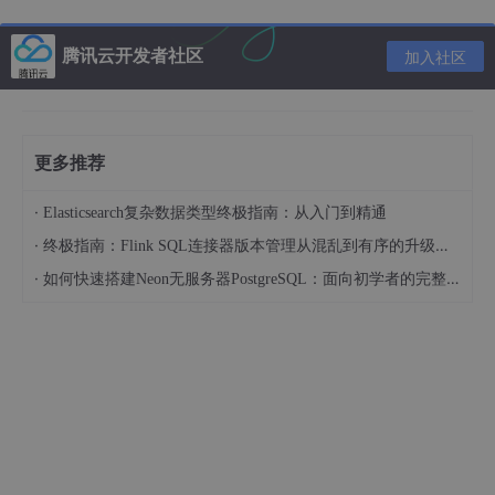
强化学习（Reinforcement learning）是一组以奖励为导向的
腾讯云开发者社区
加入社区
算法，着力于学习如何在不同的状态下通过最大化从环境中获
得的回报（即奖励）来采取行动。Atari游戏是一个具有挑战性
的强化学习测试平台，研发于30多年以前，提供了丰富的视
觉输入（每帧210X160X3）和一组为人类设计的不同种类的
任务。
更多推荐
·
Elasticsearch复杂数据类型终极指南：从入门到精通
这一系列游戏因其复杂性和外部奖励的频率而各不相同。在
·
终极指南：Flink SQL连接器版本管理从混乱到有序的升级之路
《打砖块》游戏中，当你每次击打砖块时，都会得到奖励，而
在《蒙特祖马的复仇》和其他游戏中，在某一等级只存在有限
·
如何快速搭建Neon无服务器PostgreSQL：面向初学者的完整指南
的奖励。《蒙特祖马的复仇》之所以被认为是具有挑战性，是
因为它需要长时间（数百个步骤）和复杂的行动组合，才能通
过致命的障碍并获得奖励。下面的动画说明了游戏之间的区
别。