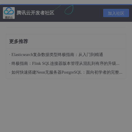
EOF
腾讯云开发者社区
加入社区
（3）内置变量测试主机匹配
编写
host-
test
.yml
，使用 Ansible 内置变量
更多推荐
inventory_hostname
测试通配符主机匹配规则，关闭事实收集
提升执行效率：
·
Elasticsearch复杂数据类型终极指南：从入门到精通
·
终极指南：Flink SQL连接器版本管理从混乱到有序的升级之路
·
如何快速搭建Neon无服务器PostgreSQL：面向初学者的完整指南
cat
>
host-test.yml
<<
'EOF'
---
-
name:
List
inventory
hostnames
hosts:
server*.lab.example.com
gather_facts:
no
tasks:
-
name:
List
inventory
hostnames
ansible.builtin.debug:
msg:
"
{{ inventory_hostname }}
"
EOF