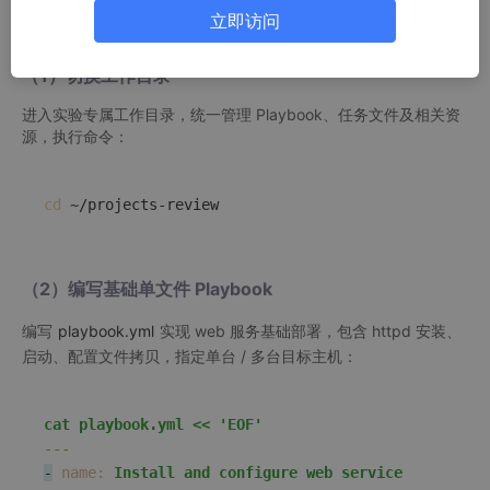
立即访问
1. 环境准备与基础 Playbook 编写
（1）切换工作目录
进入实验专属工作目录，统一管理 Playbook、任务文件及相关资
源，执行命令：
cd
（2）编写基础单文件 Playbook
编写
playbook.yml
实现 web 服务基础部署，包含 httpd 安装、
启动、配置文件拷贝，指定单台 / 多台目标主机：
cat
playbook.yml
<<
'EOF'
---
-
name:
Install
and
configure
web
service