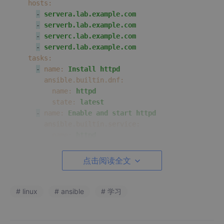
hosts:
-
servera.lab.example.com
-
serverb.lab.example.com
-
serverc.lab.example.com
-
serverd.lab.example.com
tasks:
-
name:
Install
httpd
ansible.builtin.dnf:
name:
httpd
state:
latest
-
name:
Enable
and
start
httpd
ansible.builtin.service:
name:
httpd
enabled:
true
state:
started
点击阅读全文
-
name:
Tuning
configuration
installed
ansible.builtin.copy:
src:
files/tune.conf
# linux
# ansible
# 学习
dest:
/etc/httpd/conf.d/tune.conf
owner:
root
group:
root