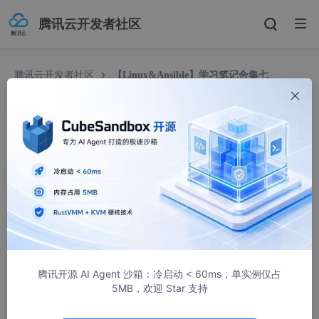
腾讯云开发者社区
腾讯云开发者社区
【Linux&Ansible】学习笔记合集七
【Linux&Ansible】学习笔记合集七
qq_43064223
1241人浏览 · 2026-02-12 20:47:20
Ansible 复杂 Playbook 管理与角色化实践
一、Ansible 复杂 Play 与 Playbook 管理
在 Ansible 自动化运维中，面对多任务、多主机的复杂场景，需通
腾讯开源 AI Agent 沙箱：冷启动 < 60ms，单实例仅占
过
任务拆分、模块化导入、变量复用
实现 Playbook 的轻量化与可
5MB，欢迎 Star 支持
维护性，核心围绕任务文件拆分、嵌套导入、通用任务封装展开实
操。