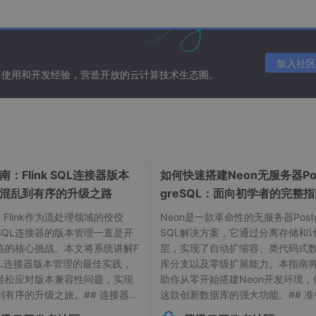
r +

SumError +

ror - pid->
LastError);

加入社区
算使用和开发经验，营造开放的云计算技术生态圈。
PID控制所需的各种参数，像设定值、比例积分微分系数等。
心逻辑，通过当前测量值与设定值的误差，结合比例、积分、微分
：Flink SQL连接器版本
如何快速搭建Neon无服务器Po
混乱到有序的升级之路
greSQL：面向初学者的完整
he Flink作为流处理领域的佼佼
Neon是一款革命性的无服务器Postg
SQL连接器的版本管理一直是开
SQL解决方案，它通过分离存储和
临的核心挑战。本文将系统讲解F
层，实现了自动扩缩容、类代码式
 SQL连接器版本管理的最佳实践，
库分支以及零级扩展能力。本指南
轻松应对版本兼容性问题，实现
助你从零开始搭建Neon开发环境，
到有序的升级之旅。## 连接器版
这款创新数据库的强大功能。## 准
协议相关参数
常见痛点 😫在Flink应用开发
作：环境要求与依赖项在开始搭建Ne