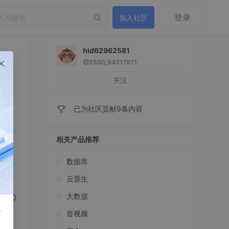
登录
加入社区
hid62962581
@2500_94317971
关注
已为社区贡献9条内容
相关产品推荐
数据库
云原生
大数据
F10
r
音视频