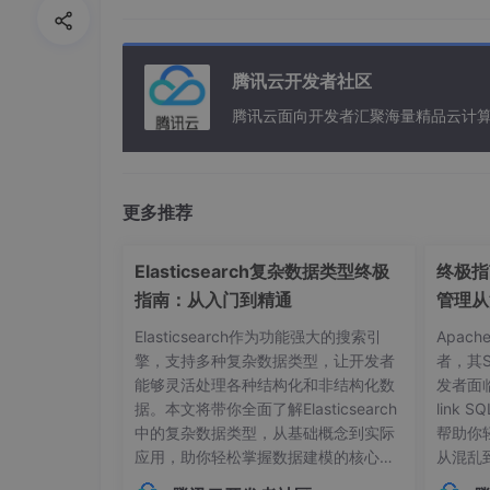
pid
->
SumError += Error;

pid
->
O
utput
 = pid->
Proportion * Erro
pid
->
I
ntegral
 * pid->
pid
->
D
erivative
 * (Er
腾讯云开发者社区
pid
->
LastError = Error;

腾讯云面向开发者汇聚海量精品云计
return
 pid->
Output;

}
更多推荐
这段代码首先定义了一个PID结构体，用来存储
PID_Calc
函数则是实现了PID控制算法的核
Elasticsearch复杂数据类型终极
终极指南
得出最终的控制输出值。
指南：从入门到精通
管理从
（二）温度采集与处理
Elasticsearch作为功能强大的搜索引
Apac
擎，支持多种复杂数据类型，让开发者
者，其
能够灵活处理各种结构化和非结构化数
发者面
// 假设DS18B20初始化函数
据。本文将带你全面了解Elasticsearch
link
void
DS18B20_Init
(
void
)
中的复杂数据类型，从基础概念到实际
帮助你
{

应用，助你轻松掌握数据建模的核心技
从混乱
// 初始化DS18B20相关GPIO，配置单总线
巧。## 内部对象：构建层级化数据结构
本管理的