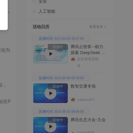
安全
人工智能
几个
活动日历
查看更多
直播时间 2025-04-09 18:47:09
腾讯云智算--助力
回放中
驱动为
探索 DeepSeek 无
。
限边界
社区管理员助
手
直播时间 2024-09-06 09:30:00
如，
数智交通专场
回放中
csdnlive11
如在P
直播时间 2024-09-05 09:00:00
腾讯生态大会-主会
回放中
CSDN资讯