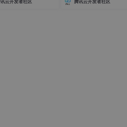
腾讯云开发者社区
腾讯云开发者社区
接器版本管理常常让开发者头疼
环境前，请确保你的系统满足以下
不同版本的连接器可能导致各种
求：- Linux操作系统（推荐Ubuntu 
问题，例如API变更、功能差异甚
04+或Debian 11+）- Git
时错误。
为实际温度值并返回
() & 
0xFFFF
);

.0625
);

625
;
