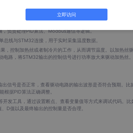
部分如何协同工作。在我们这个温度控制系统中，主要包含以下
立即访问
，负责处理PID算法、Modbus通信等逻辑。
过单总线与STM32连接，用于实时采集温度数据。
算结果，控制加热丝或者制冷片的工作，从而调节温度。以加热丝
动电路，将STM32输出的控制信号进行功率放大来驱动加热丝
输出信号是否正常，查看驱动电路的输出波形是否符合预期。比
能根据PID算法正确调整。
者Keil等开发工具，通过设置断点、查看变量值等方式来调试代码。比
I值、D值以及最终输出的控制量是否合理。