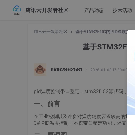
腾讯云开发者社区
产品动态
技术活动
腾讯云开发者社区
基于STM32F103的PID温度
基于STM32F
hid62962581
·
2026-01-08 17:30:00 发
pid温度控制带自整定，stm32f103源代码，
一、前言
在工业控制以及许多对温度精度要求较高的场景中
3的PID温度控制，不仅带自整定功能，还支持M