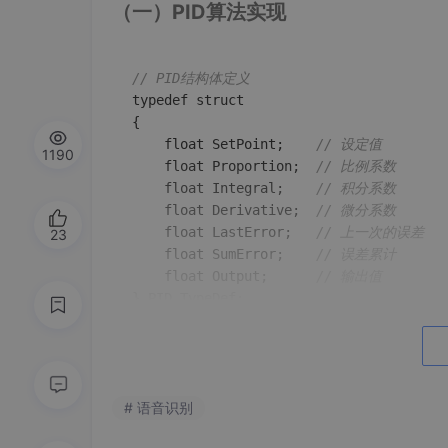
（一）PID算法实现
// PID结构体定义
typedef struct

{

    float SetPoint;    
// 设定值
1190
    float Proportion;  
// 比例系数
    float Integral;    
// 积分系数
    float Derivative;  
// 微分系数
    float LastError;   
// 上一次的误差
23
    float SumError;    
// 误差累计
    float Output;      
// 输出值
} PID_TypeDef;

// PID计算函数
float PID_Calc(PID_TypeDef *pid, float N
{

# 语音识别
    float Error;

    E
rror
 = pid->
SetPoint - NextPoint;
