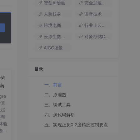
智创AI绘画
安全加速流量
人脸核身
语音技术
跨境电商
行业上云方案
云原生数据库
对象存储COS
AIGC场景
目录
运算，
st
一、前言
指南
二、原理图
re
计算
三、调试工具
数据
四、源代码解析
将帮
体验
五、实现正负0.2度精度控制要点
备工
on