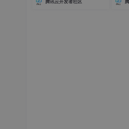
}

腾讯云开发者社区
在Elasticsearch中，对象类型（Objec
中，连
t）是最基础的复杂数据类型之一，用于
不已。
// 读取DS18B20温度函数
表示具有嵌套关系的数据。例如，我们
兼容性
float
Read_DS18B20_Temp
(
void
)
可
至运行
{

// 按照DS18B20协议读取温度数据，转换
uint16_t
 temp;

float
 temperature;

// 省略具体的单总线通信代码
    temp = (
uint16_t
)(
Read_DS18B20_Data
if
 (temp & 
0x8000
)

    {

        temp = ~temp + 
1
;

        temperature = -((
float
)temp * 
0
    }

else
    {

        temperature = (
float
)temp * 
0.0
    }

return
 temperature;

}