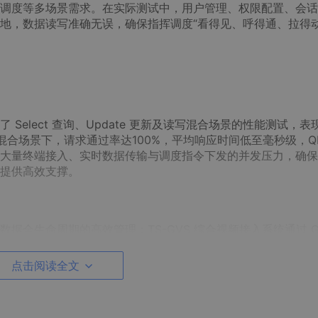
调度等多场景需求。在实际测试中，用户管理、权限配置、会话
地，数据读写准确无误，确保指挥调度“看得见、呼得通、拉得
elect 查询、Update 更新及读写混合场景的性能测试，表
合场景下，请求通过率达100%，平均响应时间低至毫秒级，Q
大量终端接入、实时数据传输与调度指令下发的并发压力，确保
提供高效支撑。
全生命周期的高效管理：TS-GVS 综合视频接入系统通过 GB
多源视频资源，数据实时存储至平凯数据库；TS-IM 视频会商系
多方会商数据同步；TS-AM 统一身份认证系统借助平凯数据
点击阅读全文
可靠。联合方案打破了传统通信系统的信息孤岛，实现“人、地