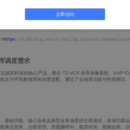
科技旗下 TS-MDS 多媒体融合通信调度系统 完成互认证。此次
S 地图于一体，通过 B/S 架构实现单点登录与分级管理，可在
立即访问
会商与资源调度，全面满足应急协同与指挥需求，为应急、执法
化技术支撑。
]
(
https
:
//tidb-blog.oss-cn-beijing.aliyuncs.com/media/un
挥调度需求
南京踏实科技的核心产品，整合 TS-VCR 录音录像系统、VoIP-Con
模块，此次与平凯数据库的深度适配，通过了全场景功能与性能测试
、基础功能、核心业务及典型业务场景的全面测试，各项功能运
统单点登录、分级管理、音视频呼叫、集群对讲、视频会商、GI