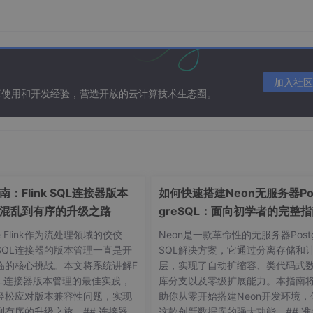
造实打实收益
、扩展性、安全性等多方面创造核心价值：
加入社区
断
算使用和开发经验，营造开放的云计算技术生态圈。
故障转移，配合南京踏实科技的系统架构设计，实现机房级容灾
数据也不会丢失，业务可快速恢复，确保应急指挥、日常调度等
：Flink SQL连接器版本
如何快速搭建Neon无服务器Po
通，可接入视频会议终端、手机、对讲机、监控设备等多种终端
混乱到有序的升级之路
greSQL：面向初学者的完整
心可快速组建跨系统视频会商，现场画面、后端决策、远端专家
he Flink作为流处理领域的佼佼
Neon是一款革命性的无服务器Postg
SQL连接器的版本管理一直是开
SQL解决方案，它通过分离存储和
临的核心挑战。本文将系统讲解F
层，实现了自动扩缩容、类代码式
 SQL连接器版本管理的最佳实践，
库分支以及零级扩展能力。本指南
轻松应对版本兼容性问题，实现
助你从零开始搭建Neon开发环境，
到有序的升级之旅。## 连接器版
这款创新数据库的强大功能。## 准