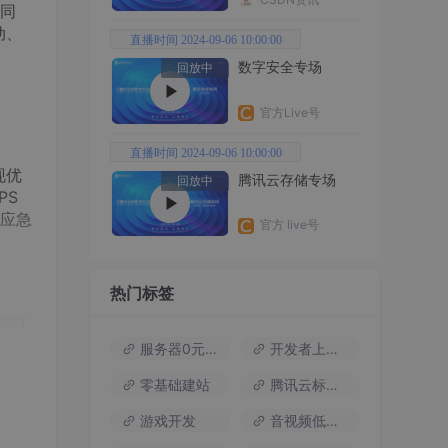
同
动、
直播时间 2024-09-06 10:00:00
数字安全专场
回放中
官方Live号
直播时间 2024-09-06 10:00:00
现优
腾讯云存储专场
回放中
PS
应急
官方 live号
热门标签
/T
统依托
服务器0元试用
开发者上云包
库的
零基础建站
腾讯云标杆案例
、
游戏开发
音视频低代码