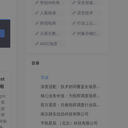
智创AI绘画
安全加速流量
人脸核身
语音技术
跨境电商
行业上云方案
云原生数据库
对象存储COS
AIGC场景
能
关键
目录
导读
st
，通
指南
深度适配：技术协同覆盖全场景指挥调度需求
意见
核心业务价值：为指挥调度场景创造实打实收益
re
计算
双方愿景：共推指挥调度行业高质量发展
数据
南京踏实信息科技有限公司
将帮
体验
平凯星辰 （北京）科技有限公司
备工