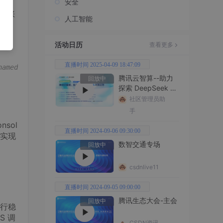
安全
联合
“一张
人工智能
、能
活动日历
查看更多
直播时间 2025-04-09 18:47:09
named-1768276047311.png)
腾讯云智算--助力
回放中
探索 DeepSeek 无
限边界
社区管理员助
手
sol
直播时间 2024-09-06 09:30:00
，实现
数智交通专场
回放中
csdnlive11
直播时间 2024-09-05 09:00:00
腾讯生态大会-主会
回放中
行稳
S 调
CSDN资讯