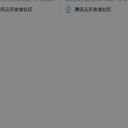
灵活增减节点，无需复杂改造即可支撑终端接入数量、数据存储
常见痛点 😫在Flink应用开发
作：环境要求与依赖项在开始搭建Ne
需求。无论是新增执法终端、扩展监控覆盖范围，还是增加调度
腾讯云开发者社区
腾讯云开发者社区
接器版本管理常常让开发者头疼
环境前，请确保你的系统满足以下
不同版本的连接器可能导致各种
求：- Linux操作系统（推荐Ubuntu 
问题，例如API变更、功能差异甚
04+或Debian 11+）- Git
时错误。
数据分级分类、访问控制等安全特性，与南京踏实科技的系统安全
全。用户密码采用国密算法 SM3 加密存储，音视频传输采用S
《个人信息保护法》等合规要求。
量发展
稳定高效的数据底座是关键。”南京踏实科技相关负责人表示，此
务场景的深度融合，联合方案已通过全面的功能与性能测试，能
平凯数据库持续深化合作，推动联合方案在更多区域与行业落地
数据库的稳定性、并发能力、扩展性要求极高，平凯数据库很高
布式数据底座在融合通信领域的重要突破。期待双方以此次互认
，更欢迎更多行业伙伴加入我们的合作生态，让技术创新真正赋