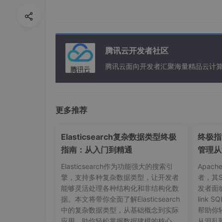
核心业务价值：为指挥调度场景创
此次联合解决方案的落地，从稳定性、协同效率
腾讯云开发者社区
稳定可靠：保障 7×24 小时指挥不中
腾讯云面向开发者汇聚海量精品云计
平凯数据库的高可用特性支持多副本存储与自动
力，系统稳定性大幅提升。即使面对突发故障，
场景 7×24 小时不间断运行。
更多推荐
高效协同：打破跨域通信壁垒
Elasticsearch复杂数据类型终极
终极指南
联合方案支持跨平台、跨网络、跨终端的互联互
指南：从入门到精通
管理从
过平凯数据库实现数据实时同步与共享。指挥中
实时互通，应急事件处置响应效率大幅度提升。
Elasticsearch作为功能强大的搜索引
Apac
擎，支持多种复杂数据类型，让开发者
者，其
能够灵活处理各种结构化和非结构化数
发者面
据。本文将带你全面了解Elasticsearch
link
弹性扩展：适配业务规模增长
中的复杂数据类型，从基础概念到实际
帮助你
应用，助你轻松掌握数据建模的核心技
从混乱