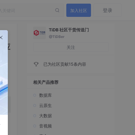
登录
加入社区
TiDB 社区干货传送门
@TiDBer
域应
关注
已为社区贡献15条内容
相关产品推荐
数据库
云原生
大数据
r
音视频