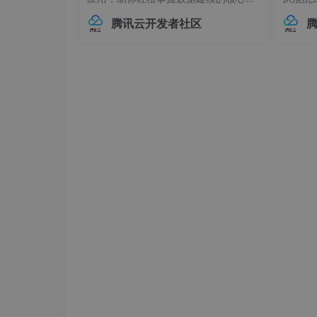
平凯数据库的水平弹性扩展能力可根据业务需求
巧。## 内部对象：构建层级化数据结构
本管理的
持续增长，完美适配从乡镇级到省级的多级部署
腾讯云开发者社区
在Elasticsearch中，对象类型（Objec
中，连
户，系统都能快速响应，降低长期运营成本。
t）是最基础的复杂数据类型之一，用于
不已。
表示具有嵌套关系的数据。例如，我们
兼容性
安全合规：筑牢数据安全防线
可
至运行
平凯数据库（TiDB 企业版）支持国密加密、
深度协同，从数据存储、传输到使用全流程保障安
加密，操作全程留痕，完全满足《数据安全法》
双方愿景：共推指挥调度行业高质
“指挥调度的核心是‘实时协同、精准决策’，而
凯数据库的互认证是分布式数据库与指挥调度业
分满足应急、执法等场景的严苛需求。未来将与
力指挥调度数字化升级。
平凯数据库相关负责人指出：“指挥调度场景对
与南京踏实科技的核心产品完成互认证，这是分
契机，共同推动指挥调度行业的国产化替代进程
域协同与应急处置。”