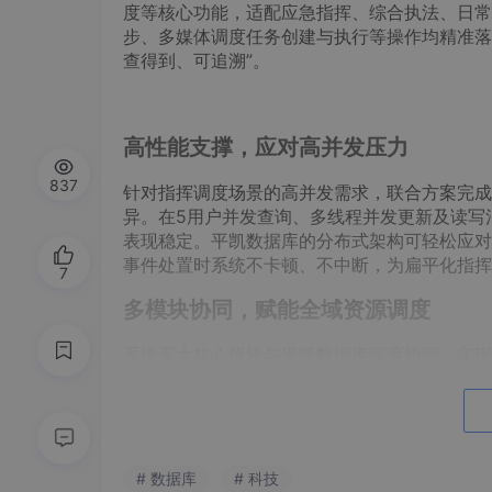
度等核心功能，适配应急指挥、综合执法、日常
步、多媒体调度任务创建与执行等操作均精准落
查得到、可追溯”。
高性能支撑，应对高并发压力
837
针对指挥调度场景的高并发需求，联合方案完成了 S
异。在5用户并发查询、多线程并发更新及读写混
表现稳定。平凯数据库的分布式架构可轻松应对
事件处置时系统不卡顿、不中断，为扁平化指挥
7
多模块协同，赋能全域资源调度
系统五大核心模块与平凯数据库深度协同，实现数据
28181 协议接入监控、无人机、执法记录仪等
平凯数据库的强一致性保障，实现跨部门、跨区域
安全存储能力，确保用户权限与认证信息的安全
事、物、情”一图尽显的可视化调度。
# 数据库
# 科技