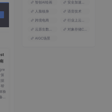
智创AI绘画
安全加速流量
人脸核身
语音技术
跨境电商
行业上云方案
云原生数据库
对象存储COS
AIGC场景
st
指南
re
计算
数据
，特
将帮
体验
备工
on
要