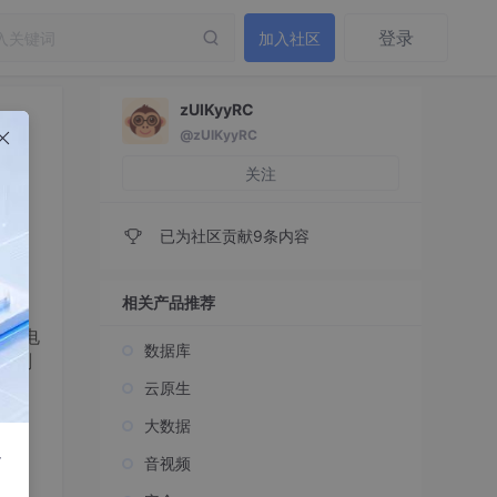
登录
加入社区
zUlKyyRC
@zUlKyyRC
关注
已为社区贡献9条内容
相关产品推荐
对接电
数据库
泵删
登陆
云原生
大数据
r
音视频