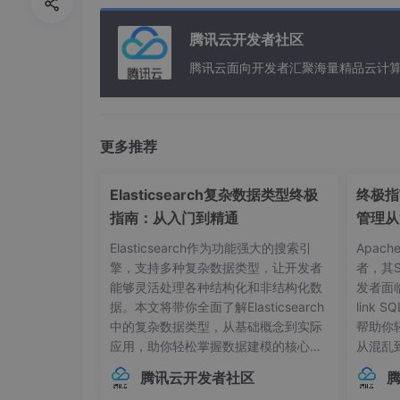
腾讯云开发者社区
腾讯云面向开发者汇聚海量精品云计
更多推荐
Elasticsearch复杂数据类型终极
终极指南
指南：从入门到精通
管理从
Elasticsearch作为功能强大的搜索引
Apac
擎，支持多种复杂数据类型，让开发者
者，其
能够灵活处理各种结构化和非结构化数
发者面
最近在捣鼓一个挺有意思的玩意儿——YIBAB
据。本文将带你全面了解Elasticsearch
link
别是用NB-IOT协议这点很实在，毕竟现在很
中的复杂数据类型，从基础概念到实际
帮助你
应用，助你轻松掌握数据建模的核心技
从混乱
巧。## 内部对象：构建层级化数据结构
本管理的
腾讯云开发者社区
在Elasticsearch中，对象类型（Objec
中，连