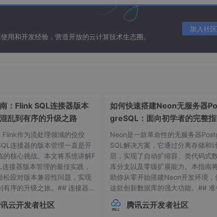
加入社区
算使用和开发经验，营造开放的云计算技术生态圈。
：Flink SQL连接器版本
如何快速搭建Neon无服务器Po
混乱到有序的升级之路
greSQL：面向初学者的完整
he Flink作为流处理领域的佼佼
Neon是一款革命性的无服务器Postg
SQL连接器的版本管理一直是开
SQL解决方案，它通过分离存储和
临的核心挑战。本文将系统讲解F
层，实现了自动扩缩容、类代码式
Y-IOT物联网水泵平台。这货简直就是给传统水泵装上了智能大脑
 SQL连接器版本管理的最佳实践，
库分支以及零级扩展能力。本指南
多农用场景信号覆盖差，低功耗广域网的优势就出来了。
轻松应对版本兼容性问题，实现
助你从零开始搭建Neon开发环境，
到有序的升级之旅。## 连接器版
这款创新数据库的强大功能。## 准
常见痛点 😫在Flink应用开发
作：环境要求与依赖项在开始搭建Ne
腾讯云开发者社区
腾讯云开发者社区
接器版本管理常常让开发者头疼
环境前，请确保你的系统满足以下