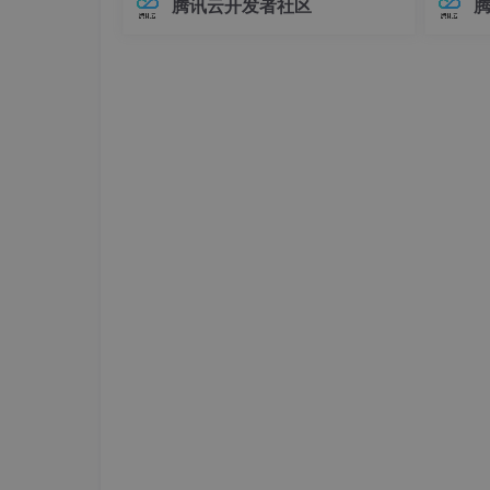
腾讯云开发者社区
Core.MinMaxLoc
找到矩阵里的最大值，也就
在Elasticsearch中，对象类型（Objec
中，连
成功，在源图像上画出匹配区域的矩形框，最后
t）是最基础的复杂数据类型之一，用于
不已。
表示具有嵌套关系的数据。例如，我们
兼容性
边缘识别
可
至运行
边缘识别能提取图像中物体的轮廓，对于图像分
using
 OpenCvSharp;

class
EdgeDetection
{

public
static
void
CannyEdgeDetecti
{

        Mat image = Cv2.
ImRead
(
"input.j
        Mat edges = 
new
Mat
();

        Cv2.
Canny
(image, edges, 
50
, 
150
        Cv2.
ImShow
(
"Edges"
, edges);

        Cv2.
WaitKey
(
0
);
