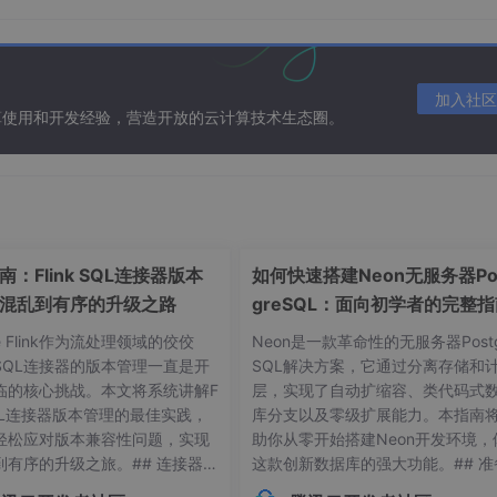
ut 
double
 maxVal, out _, out Point maxLoc);

加入社区
算使用和开发经验，营造开放的云计算技术生态圈。
dth;

eight;

, 
new
Size
(width, height));

rect, Scalar.Red, 
2
);

rceImage);

：Flink SQL连接器版本
如何快速搭建Neon无服务器Po
混乱到有序的升级之路
greSQL：面向初学者的完整
he Flink作为流处理领域的佼佼
Neon是一款革命性的无服务器Postg
SQL连接器的版本管理一直是开
SQL解决方案，它通过分离存储和
临的核心挑战。本文将系统讲解F
层，实现了自动扩缩容、类代码式
 SQL连接器版本管理的最佳实践，
库分支以及零级扩展能力。本指南
轻松应对版本兼容性问题，实现
助你从零开始搭建Neon开发环境，
像和模板图像。然后用
Cv2.MatchTemplate
函数进行模板匹配
到有序的升级之旅。## 连接器版
这款创新数据库的强大功能。## 准
ffNormed
，它会返回一个匹配结果的矩阵。接着用
常见痛点 😫在Flink应用开发
作：环境要求与依赖项在开始搭建Ne