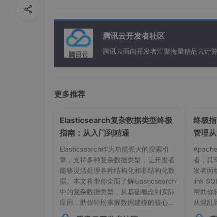
        Core.
MinMaxLoc
(result, out _, o
double
 threshold = 
0.8
;

if
 (maxVal >= threshold)

腾讯云开发者社区
        {

腾讯云面向开发者汇聚海量精品云计
int
 width = templateImage.Wi
int
 height = templateImage.H
            Rect rect = 
new
Rect
(maxLoc
            Cv2.
Rectangle
(sourceImage, 
更多推荐
        }

        Cv2.
ImShow
(
"Matched Image"
, sou
Elasticsearch复杂数据类型终极
终极指南
        Cv2.
WaitKey
(
0
);

指南：从入门到精通
管理从
        Cv2.
DestroyAllWindows
();

Elasticsearch作为功能强大的搜索引
Apac
    }

擎，支持多种复杂数据类型，让开发者
者，其
}
能够灵活处理各种结构化和非结构化数
发者面
据。本文将带你全面了解Elasticsearch
link
中的复杂数据类型，从基础概念到实际
帮助你
代码分析：首先，通过
Cv2.ImRead
读取源图
应用，助你轻松掌握数据建模的核心技
从混乱
用的匹配模式是
TemplateMatchModes.CCoe
巧。## 内部对象：构建层级化数据结构
本管理的