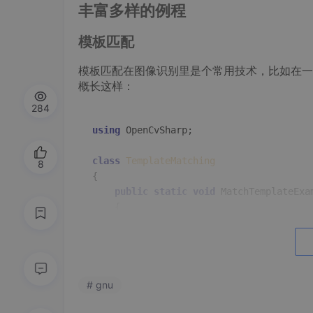
丰富多样的例程
模板匹配
模板匹配在图像识别里是个常用技术，比如在一
概长这样：
284
using
 OpenCvSharp;

class
TemplateMatching
8
{

public
static
void
MatchTemplateExa
{

        Mat sourceImage = Cv2.
ImRead
(
"s
        Mat templateImage = Cv2.
ImRead
(
        Mat result = 
new
Mat
();

        Cv2.
MatchTemplate
(sourceImage, 
# gnu