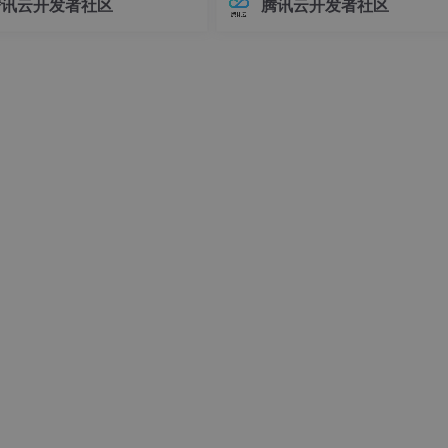
腾讯云开发者社区
腾讯云开发者社区
是最佳匹配位置。设置一个阈值，如果最大值大于阈值，就认为
接器版本管理常常让开发者头疼
环境前，请确保你的系统满足以下
显示图像。
不同版本的连接器可能导致各种
求：- Linux操作系统（推荐Ubuntu 
问题，例如API变更、功能差异甚
04+或Debian 11+）- Git
时错误。
析很关键。下面是简单的边缘识别代码：
on
()
pg"
, ImreadModes.Grayscale);

);
