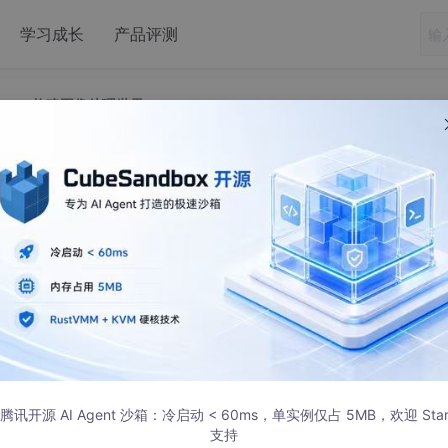
学习成长
产品评测
inform构建图像处理世界
p：用C#和Winform构建图像处理世界
布
m编写，包含接近50个Demo,直接运行即可。 例程包含：模板匹配、边
腾讯开源 AI Agent 沙箱：冷启动 < 60ms，单实例仅占 5MB，欢迎 Sta
支持