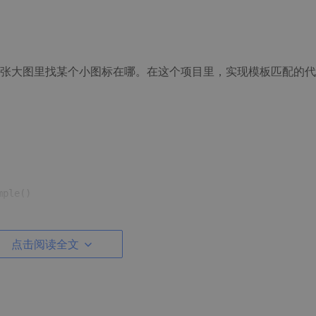
张大图里找某个小图标在哪。在这个项目里，实现模板匹配的代
mple
()
ource.jpg"
);

"template.jpg"
);

点击阅读全文
templateImage, result, TemplateMatchModes.CCoeffNormed);
