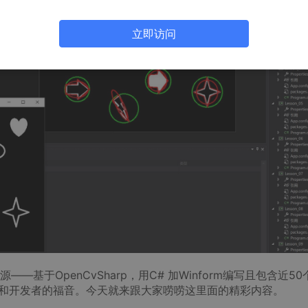
立即访问
基于OpenCvSharp，用C# 加Winform编写且包含近50
者和开发者的福音。今天就来跟大家唠唠这里面的精彩内容。