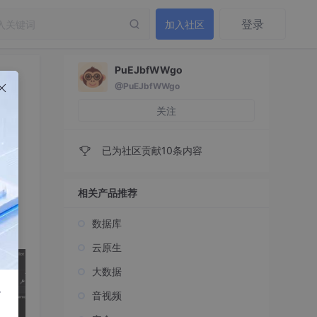
登录
加入社区
PuEJbfWWgo
@PuEJbfWWgo
关注
已为社区贡献10条内容
相关产品推荐
缘识
数据库
云原生
大数据
r
音视频