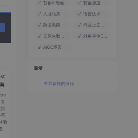
智创AI绘画
安全加速流量
人脸核身
语音技术
跨境电商
行业上云方案
云原生数据库
对象存储COS
AIGC场景
目录
st
丰富多样的例程
指南
re
计算
数据
将帮
体验
，这里
备工
on