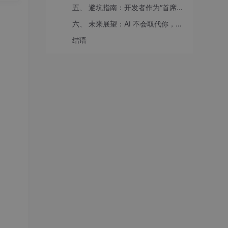
20.
五、 避坑指南：开发者作为“首席审计官”
六、 未来展望：AI 不会取代你，但会用 AI 的人会
结语
支出：
文