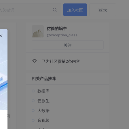
登录
加入社区
彷徨的蜗牛
@exception_class
关注
已为社区贡献2条内容
相关产品推荐
数据库
云原生
大数据
API
r
音视频