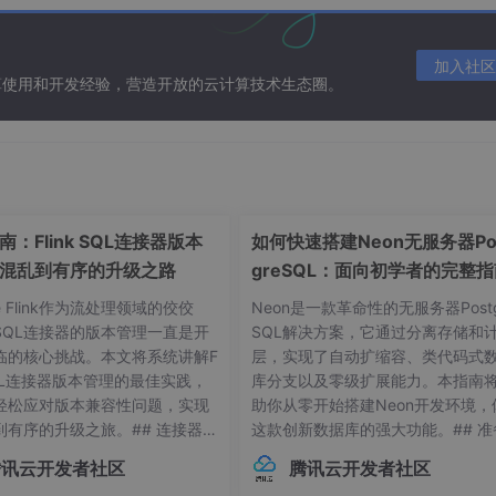
 SQLAlchemy 2.0，采用异步 (async) 模式。”
加入社区
算使用和开发经验，营造开放的云计算技术生态圈。
感知整个代码库。你可以尝试这种“上帝视角”的指令：
件，统一增加异常日志记录，并确保符合全局
Logger
规范。”
：Flink SQL连接器版本
如何快速搭建Neon无服务器Po
混乱到有序的升级之路
greSQL：面向初学者的完整
he Flink作为流处理领域的佼佼
Neon是一款革命性的无服务器Postg
理系统
SQL连接器的版本管理一直是开
SQL解决方案，它通过分离存储和
临的核心挑战。本文将系统讲解F
层，实现了自动扩缩容、类代码式
 SQL连接器版本管理的最佳实践，
库分支以及零级扩展能力。本指南
轻松应对版本兼容性问题，实现
助你从零开始搭建Neon开发环境，
ckend) + SQLite (DB)。
到有序的升级之旅。## 连接器版
这款创新数据库的强大功能。## 准
常见痛点 😫在Flink应用开发
作：环境要求与依赖项在开始搭建Ne
腾讯云开发者社区
腾讯云开发者社区
接器版本管理常常让开发者头疼
环境前，请确保你的系统满足以下