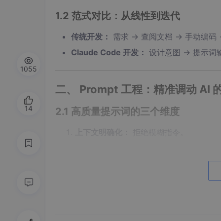
1.2 范式对比：从线性到迭代
传统开发：
需求 -> 查阅文档 -> 手动编码 -
Claude Code 开发：
设计意图 -> 提示词输入
1055
二、 Prompt 工程：精准调动 AI 
14
2.1 高质量提示词的三个维度
上下文明确化：
拒绝模糊指令。
差：
“写一个登录功能。”
优：
“使用 React Hooks + TS 
技术栈具体化：
明确版本号可规避 80%