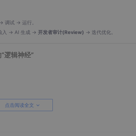
> 调试 -> 运行。
 -> AI 生成 ->
开发者审计(Review)
-> 迭代优化。
的“逻辑神经”
点击阅读全文
创建登录表单，包含邮箱格式校验，调用
/api/
auth
接口，并处理 401 错
 的过时代码问题。