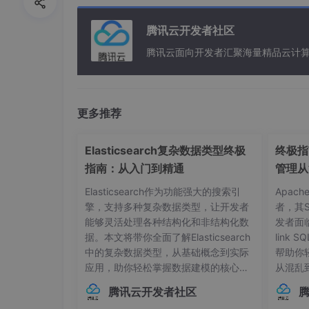
示例：
“使用 Python 3.11 + FastAPI +
腾讯云开发者社区
约束显性化：
明确性能与
安全
性要求。
腾讯云面向开发者汇聚海量精品云计
2.2 进阶技巧：跨文件全局上下文
Claude Code CLI 的强大之处在于它能
更多推荐
“分析当前项目中
src/services
下的所有文
Elasticsearch复杂数据类型终极
终极指南
指南：从入门到精通
管理从
Elasticsearch作为功能强大的搜索引
Apac
三、 实战案例：构建个人财务管
擎，支持多种复杂数据类型，让开发者
者，其
能够灵活处理各种结构化和非结构化数
发者面
3.1 项目规划与生成
据。本文将带你全面了解Elasticsearch
link
中的复杂数据类型，从基础概念到实际
帮助你
技术选型：
Next.js (Frontend) + Fastify (Ba
应用，助你轻松掌握数据建模的核心技
从混乱
巧。## 内部对象：构建层级化数据结构
本管理的
通过 Claude Code 快速搭建骨架：
腾讯云开发者社区
在Elasticsearch中，对象类型（Objec
中，连