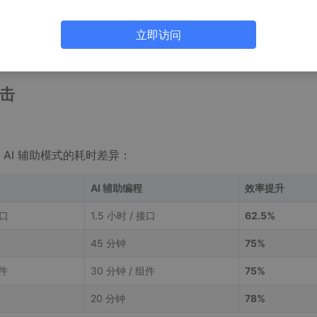
laude Code 完成了 12 个真实项目。实测数据显示，编码
个人财务管理系统”实战，分享如何将 Claude Code 转化为核
立即访问
击
AI 辅助模式的耗时差异：
AI 辅助编程
效率提升
接口
1.5 小时 / 接口
62.5%
45 分钟
75%
组件
30 分钟 / 组件
75%
20 分钟
78%