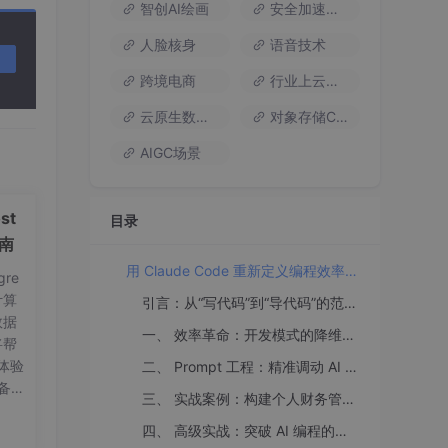
智创AI绘画
安全加速流量
人脸核身
语音技术
跨境电商
行业上云方案
云原生数据库
对象存储COS
AIGC场景
st
目录
指南
用 Claude Code 重新定义编程效率：从 Prompt 工程到完整项目实战
re
计算
引言：从“写代码”到“导代码”的范式转移
数据
一、 效率革命：开发模式的降维打击
将帮
体验
二、 Prompt 工程：精准调动 AI 的“逻辑神经”
备工
三、 实战案例：构建个人财务管理系统
on
四、 高级实战：突破 AI 编程的边界
要