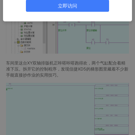
立即访问
车间里这台XY双轴排版机正咔嗒咔嗒跑得欢，两个气缸配合着精
准下压。拆开它的控制程序，发现信捷XD5的梯形图里藏着不少新
手能直接抄作业的实用技巧。