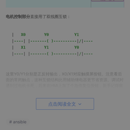
电机控制部分
直接用了双线圈互锁：
|
|
----
|
|
-------( )----------
|
/
|
|
|
----
|
|
-------( )----------
|
/
|
----
这里Y0/Y1分别是正反转输出，X0/X1对应触摸屏按钮。注意看后
面的常闭触点，这种互锁结构比用辅助继电器更节省资源。调试时
遇到过电机卡死，后来在HMI上加了个急停复位按钮，新手记得留
这个
安全
出口。
点击阅读全文
# ansible