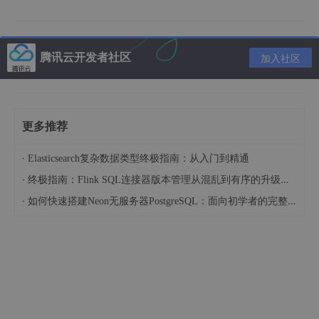
腾讯云开发者社区
加入社区
软限位处理
特别适合需要频繁改参数的场景：
更多推荐
·
Elasticsearch复杂数据类型终极指南：从入门到精通
|
|
----
|
|
·
终极指南：Flink SQL连接器版本管理从混乱到有序的升级之路
|
·
如何快速搭建Neon无服务器PostgreSQL：面向初学者的完整指南
|
               RST Y0
当当前坐标D200超过设定值D100时，立即停止Y0输出并修正坐
标值。比起硬件限位开关，这种方案在频繁调整排版尺寸时不用重
新接线。有个坑要注意：软限位的数值范围得比机械限位小10%左
右，相当于给设备上了双保险。