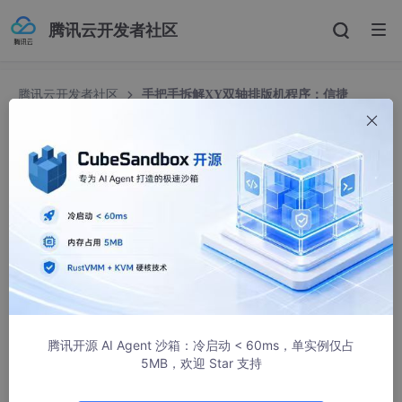
腾讯云开发者社区
腾讯云开发者社区
手把手拆解XY双轴排版机程序：信捷
PLC+触摸屏实战
手把手拆解XY双轴排版机程序：信捷PLC+触摸屏
实战
PkbCTkXi
362人浏览 · 2026-03-03 10:30:00
信捷XD5程序＋TG765触摸屏程序，功能为XY双轴排版机，带2个
气缸，程序逻辑清晰易懂，功能有电机正反转修改，正负软限位，
触摸屏密码修改，程序内嵌C语言块，适合新手学习
腾讯开源 AI Agent 沙箱：冷启动 < 60ms，单实例仅占
5MB，欢迎 Star 支持