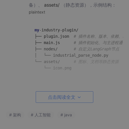
备）、
assets/
（静态资源），示例结构：
plaintext
my
-industry-plugin/

├── plugin.json  
# 插件名称、版本、依赖、权
├── main.js      
# 插件初始化、与主进程通信
├── nodes/       
# 自定义LangGraph节点
│   └── industrial_parse_node.py

└── assets/      
# 图标、文档等静态资源
插件开发 API 与权限管控
：
点击阅读全文
提供标准化插件开发 API：封装 Electron 与 L
angGraph 的核心能力，暴露 “节点注册、事
件监听、资源访问、配置存储” 四大类接口，
# 架构
# 人工智能
# java
示例 API 调用（注册自定义节点）：
javascript