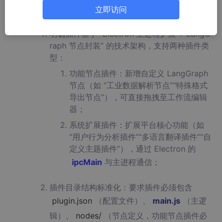
立即访问
插件技术架构定义
：
明确插件基于 “Electron 主进程扩展 + LangG
raph 节点封装” 的技术架构，支持两种插件类
型：
功能节点插件：新增自定义 LangGraph
节点（如 “工业数据解析节点”“特殊格式
导出节点”），可直接拖拽至工作流编辑
器；
系统扩展插件：扩展平台核心功能（如
“用户行为分析插件”“多语言翻译插件”“自
定义主题插件”），通过 Electron 的
ipcMain
与主进程通信；
插件目录结构标准化：要求插件必须包含
plugin.json
（配置文件）、
main
.js
（主逻
辑）、
nodes/
（节点定义，功能节点插件必