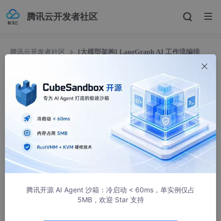
腾讯云开发者社区
腾讯云开发者社区
[大模型架构] LangGraph AI 工作流编排
（12）
[大模型架构] LangGraph AI 工作流编排（12）
weixin_44673517
840人浏览 · 2026-01-12 10:23:08
一、插件生态深度构建：标准化开发与全生命周期管理
前序剧集提及插件市场雏形，本集大概率聚焦插件生态的 “标准
化、可落地、易运营”，提供从插件开发、调试、发布到维护的全
生命周期解决方案，降低第三方开发者参与门槛，丰富平台功能生
腾讯开源 AI Agent 沙箱：冷启动 < 60ms，单实例仅占
态。
5MB，欢迎 Star 支持
（一）插件开发标准化规范