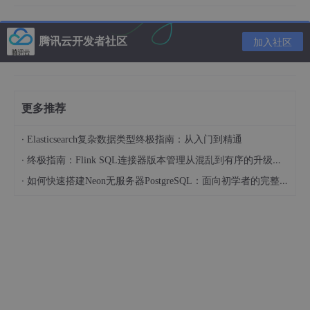
运行
腾讯云开发者社区
加入社区
// main.js 插件主逻辑
const
 { ipcRenderer, contextBridge } = 
re
module.exports = (pluginContext) => {

更多推荐
// 注册LangGraph自定义节点
  pluginContext.
registerLangGraphNode
({

·
id
: 
'industrial-parse-node'
,

Elasticsearch复杂数据类型终极指南：从入门到精通
name
: 
'工业数据解析节点'
,

·
终极指南：Flink SQL连接器版本管理从混乱到有序的升级之路
desc
: 
'解析Modbus协议工业设备数据'
,

·
如何快速搭建Neon无服务器PostgreSQL：面向初学者的完整指南
params
: [

      { 
key
: 
'protocol'
, 
label
: 
'通信协议'
      { 
key
: 
'address'
, 
label
: 
'设备地址'
,
    ],

func
: 
require
(
'./nodes/industrial_par
  });
