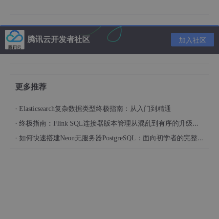
标拆解为一组可识别、可管理的业务能力，并进一步推导出支撑这
些能力所需的信息与数据。
这种推导关系，本质上是在完成一件非常重要但常被忽视的工作
腾讯云开发者社区
加入社区
——为数据建立“价值锚点”。
一旦数据与业务能力建立起清晰的对应关系，很多原本难以推进的
工作就会变得更加顺畅。数据治理不再是孤立的标准制定，而是围
更多推荐
绕具体业务场景展开；数据口径不再依赖反复协调，而是由统一的
业务语境来约束；数据质量的优先级也不再模糊，而是可以根据对
·
Elasticsearch复杂数据类型终极指南：从入门到精通
关键能力的影响程度来判断。
·
终极指南：Flink SQL连接器版本管理从混乱到有序的升级之路
为什么很多数据治理难以奏效？
·
如何快速搭建Neon无服务器PostgreSQL：面向初学者的完整指南
反过来看，很多企业在数据治理上的困境，恰恰源于缺乏这样的架
构视角。
当“客户”“订单”“产品”等核心概念在不同部门中有不同含义时，如果
没有业务架构进行统一抽象与定义，数据治理就不可避免地陷入无
休止的沟通与妥协之中。这种情况下，即便投入再多工具和资源，