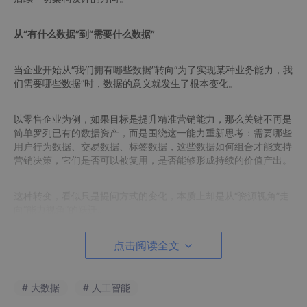
从“有什么数据”到“需要什么数据”
当企业开始从“我们拥有哪些数据”转向“为了实现某种业务能力，我
们需要哪些数据”时，数据的意义就发生了根本变化。
以零售企业为例，如果目标是提升精准营销能力，那么关键不再是
简单罗列已有的数据资产，而是围绕这一能力重新思考：需要哪些
用户行为数据、交易数据、标签数据，这些数据如何组合才能支持
营销决策，它们是否可以被复用，是否能够形成持续的价值产出。
这种转变，看似只是提问方式的变化，本质上却是从“资源视角”走
向“能力视角”的跃迁。
点击阅读全文
业务架构：数据价值的“锚点”
在这个过程中，TOGAF® 中的业务架构发挥了关键作用。通过能
# 大数据
# 人工智能
力地图（Capability Map）这样的工具，企业可以将抽象的战略目