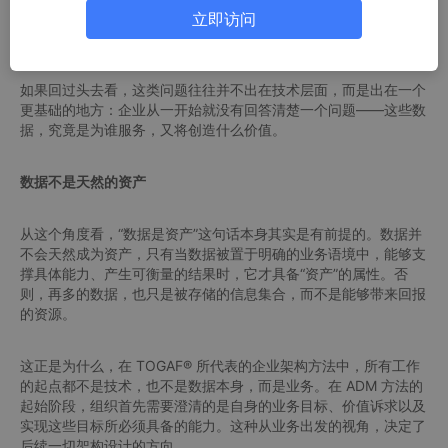
不到清晰的价值回报。数据看似越来越多，但真正能够支撑决策、
立即访问
驱动增长的部分却依然有限。
如果回过头去看，这类问题往往并不出在技术层面，而是出在一个
更基础的地方：企业从一开始就没有回答清楚一个问题——这些数
据，究竟是为谁服务，又将创造什么价值。
数据不是天然的资产
从这个角度看，“数据是资产”这句话本身其实是有前提的。数据并
不会天然成为资产，只有当数据被置于明确的业务语境中，能够支
撑具体能力、产生可衡量的结果时，它才具备“资产”的属性。否
则，再多的数据，也只是被存储的信息集合，而不是能够带来回报
的资源。
这正是为什么，在 TOGAF® 所代表的企业架构方法中，所有工作
的起点都不是技术，也不是数据本身，而是业务。在 ADM 方法的
起始阶段，组织首先需要澄清的是自身的业务目标、价值诉求以及
实现这些目标所必须具备的能力。这种从业务出发的视角，决定了
后续一切架构设计的方向。