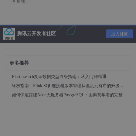
# 前端
腾讯云开发者社区
加入社区
更多推荐
·
Elasticsearch复杂数据类型终极指南：从入门到精通
主要注意：
·
终极指南：Flink SQL连接器版本管理从混乱到有序的升级之路
协议选 web
·
如何快速搭建Neon无服务器PostgreSQL：面向初学者的完整指南
本地端口填写你的后端端口，比如 8080
创建后会生成一个 authtoken。