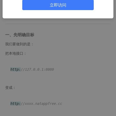
手机访问不到你电脑的 localhost 或 127.0.0.1。
立即访问
解决办法就是把本地服务映射成一个公网地址，这里记录一下用 n
atapp 的完整过程。
一、先明确目标
我们要做到的是：
把本地接口：
http:
//127.0.0.1:8080
变成：
http:
//xxxx.natappfree.cc