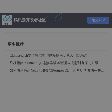
定义生长规则
腾讯云开发者社区
% 定义邻居权重

加入社区
neighbor_weights = [
1
1
1
; 
1
0
1
; 
1
1
1
for
 t = 
1
:T
for
 i = 
2
:L
 - 
1
for
 j = 
2
:L
 - 
1
更多推荐
            neighbor_sum = sum(sum(cell_state(i - 
1
if
 cell_state(i,j) == 
0
 && neighbor_sum
·
Elasticsearch复杂数据类型终极指南：从入门到精通
                cell_state(i,j) = 
1
; % 满足条件则凝固
·
终极指南：Flink SQL连接器版本管理从混乱到有序的升级之路
end
end
·
如何快速搭建Neon无服务器PostgreSQL：面向初学者的完整指南
end
end
这里我们定义了邻居权重矩阵
neighborweights
，用来确定每
个元胞周围邻居对其状态转变的影响程度。在时间步循环里，对于
每个内部元胞，计算其邻居的加权和
neighbor
sum
。如果该元