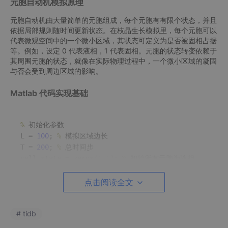
元胞自动机模拟原理
元胞自动机由大量简单的元胞组成，每个元胞有有限个状态，并且
依据局部规则随时间更新状态。在枝晶生长模拟里，每个元胞可以
代表微观空间中的一个微小区域，其状态可定义为是否被固相占据
等。例如，设定 0 代表液相，1 代表固相。元胞的状态转变依赖于
其周围元胞的状态，就像在实际物理过程中，一个微小区域的凝固
与否会受到周边区域的影响。
Matlab 代码实现基础
%
 初始化参数

L = 
100
; 
%
 模拟区域边长

T = 
200
; 
%
 总时间步

cell_state = zeros
(L,L)
; 
%
 初始所有元胞为液相
点击阅读全文
上述代码里，我们设定了模拟区域是一个边长为 100 的正方形，
模拟总时间步为 200，并且将所有元胞初始化为液相状态（值为
# tidb
0）。