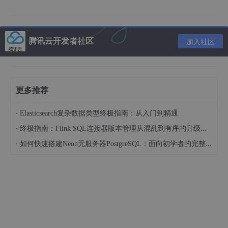
验证，
因为肉眼看了图片都是彩图，深度不是3还能是什
么！！！！！！！
腾讯云开发者社区
加入社区
原因
继续找原因，在源码中读取数据的时候打印了图像的形状，发现不
一样：
更多推荐
·
Elasticsearch复杂数据类型终极指南：从入门到精通
标签数据中，data[‘label’].shape: (512, 512)是通过
·
终极指南：Flink SQL连接器版本管理从混乱到有序的升级之路
tools
/
data
/labelme2seg.py
生成的生成的，而data[‘img’].shap
·
如何快速搭建Neon无服务器PostgreSQL：面向初学者的完整指南
e: (3, 512, 512)是自己用opencv方法保存的，看来根源就在这
了！！！！我赶紧用图像查看器查看这两张图的属性：