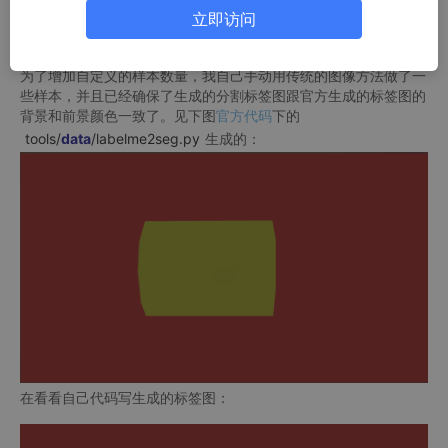
起因是最近看了下百度飞桨的平台，看到了里面的分割训练，就尝
立即访问
试着用了一下，一开始是用官方提供的数据以及官方提供的自定义
数据预处理的方法，训练没什么问题。
为了增加自定义的样本数量，我自己手动用传统的图像方法做了一
些样本，并且已经确保了生成的分割标签图跟官方生成的标签图的
背景和前景颜色一致了。见下图
官方代码
下的
tools
/
data
/labelme2seg.py
生成的：
在看看自己代码写生成的标签图：