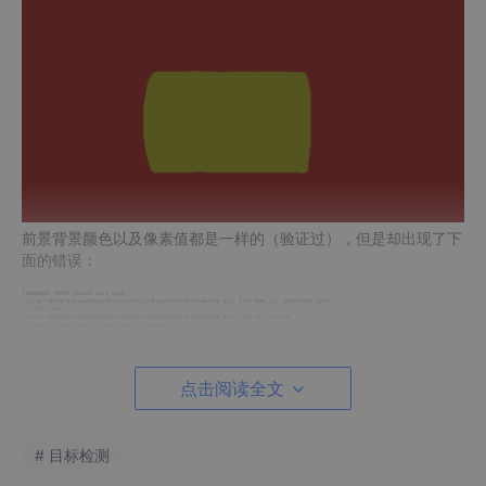
前景背景颜色以及像素值都是一样的（验证过），但是却出现了下
面的错误：
点击阅读全文
很明显是形状不对，不过也重新验证了图像的宽高是一致的，就很
# 目标检测
好奇，到底是哪里有问题，也打印了源码中，确实在读取的时候出
现了这个错误，最后确定了验证的时候只是验证了宽高，深度没有