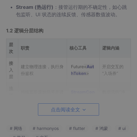
Stream (热运行)
：接管运行期的不确定性，如心跳
包监听、UI 状态的连续反馈、传感器数值波动。
1.2 逻辑分层结构
层
职责
核心工具
逻辑内涵
次
接
建立物理连接，执行身
Future
<
Aut
开启交互的
入
份鉴权
hToken
>
“入场券”
层
流
持续监听原始信号并进
StreamCon
数据流的“净
转
行逻辑预洗
troller
化工厂”
层
点击阅读全文
调
处理重度数据转换，防
Isolate (
com
系统性能的
度
止阻塞主线程
pute
)
“压舱石”
层
# 网络
# harmonyos
# flutter
# 鸿蒙
# ui