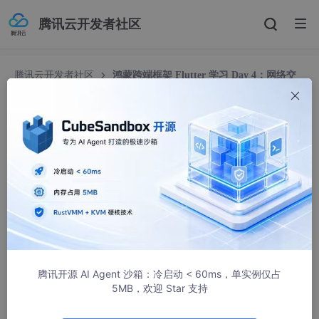
腾讯云开发者社区
腾讯云开发者社区
鸿蒙跨端框架 Flutter 学习 Day 4：网络交
互——HTTP 请求基础与数据反序列化实战
鸿蒙跨端框架 Flutter 学习 Day 4：网络交互——H
TTP 请求基础与数据反序列化实战
世人万千丶
1015人浏览 · 2026-01-17 22:25:07
前言
在“万物互联”的鸿蒙（HarmonyOS）生态中，应用不应是一座孤
岛。所有的业务价值——无论是获取最新的资讯、同步用户的社交
腾讯开源 AI Agent 沙箱：冷启动 < 60ms，单实例仅占
状态，还是调用云端的 AI 能力，其本质都是通过**网络交互（Ne
5MB，欢迎 Star 支持
tworking）**来实现的。