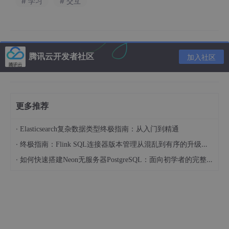
# 学习
# 交互
展
将流数据映射为响应式
StreamBuil
最终价值的
现
UI
der
“视觉传达”
层
腾讯云开发者社区
加入社区
更多推荐
·
Elasticsearch复杂数据类型终极指南：从入门到精通
·
终极指南：Flink SQL连接器版本管理从混乱到有序的升级之路
·
如何快速搭建Neon无服务器PostgreSQL：面向初学者的完整指南
二、 核心实战：构建传感器实时监控引擎