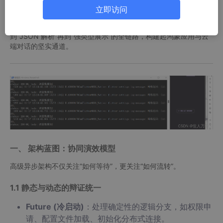
在 Flutter 开发中，网络请求涉及到了异步执行（Future）、错误
立即访问
捕获（Try-Catch）以及我们在 Day 3 强调的数据模型化（Modeli
ng）。本篇将作为 Day 4 的核心应用章，带你打通从“发起请求”
到“JSON 解析”再到“强类型展示”的全链路，构建起鸿蒙应用与云
端对话的坚实通道。
一、 架构蓝图：协同演效模型
高级异步架构不仅关注“如何等待”，更关注“如何流转”。
1.1 静态与动态的辩证统一
Future (冷启动)
：处理确定性的逻辑分支，如权限申
请、配置文件加载、初始化分布式连接。