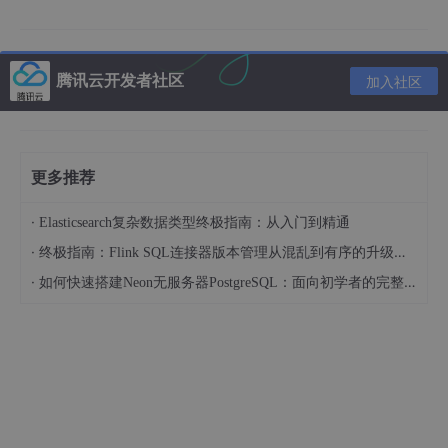
电压与功率匹配
：24V电机输出200W功率，最大电
流为200W / 24V ≈ 8.33A。
腾讯云开发者社区
加入社区
转速选择
：2200 RPM 是典型的工业应用转速，适合
大多数驱动任务。
极数与槽数
：42极、36槽的组合，适合高效率和高转
矩输出的场合。
更多推荐
定子尺寸
：81.5mm 外径和15mm 轴向长度，决定了
·
Elasticsearch复杂数据类型终极指南：从入门到精通
电机的体积和散热能力。
·
终极指南：Flink SQL连接器版本管理从混乱到有序的升级之路
设计要点
·
如何快速搭建Neon无服务器PostgreSQL：面向初学者的完整指南
1. 磁场设计
磁极排列
：42极电机采用双层叠绕方式，每极夹角为
8.573°（360°/42）。
磁场分布
：外转子设计通常采用双极叠绕或多极叠绕
结构，以提高磁场均匀性。