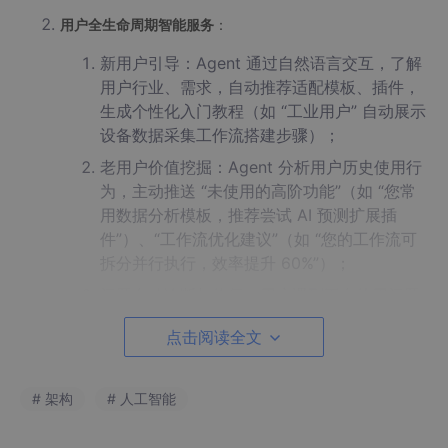
用户全生命周期智能服务
：
新用户引导：Agent 通过自然语言交互，了解
用户行业、需求，自动推荐适配模板、插件，
生成个性化入门教程（如 “工业用户” 自动展示
设备数据采集工作流搭建步骤）；
老用户价值挖掘：Agent 分析用户历史使用行
为，主动推送 “未使用的高阶功能”（如 “您常
用数据分析模板，推荐尝试 AI 预测扩展插
件”）、“工作流优化建议”（如 “您的工作流可
拆分并行执行，效率提升 60%”）；
问题自动诊断与修复：用户遇到平台使用问题
（如插件调用失败、工作流卡顿），Agent 自
点击阅读全文
动收集日志、定位原因，推送解决方案（如
“插件版本不兼容，建议更新至 v2.0”），复杂
问题自动创建工单并分配给对应技术人员。
# 架构
# 人工智能
（二）大模型与 LangGraph 深度耦合：动态自适应工作