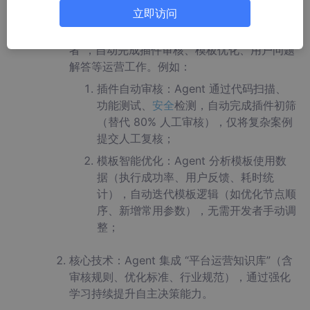
平台生态自主治理
：
立即访问
Agent 从 “工作流生成者” 升级为 “平台运营
者”，自动完成插件审核、模板优化、用户问题
解答等运营工作。例如：
插件自动审核：Agent 通过代码扫描、
功能测试、
安全
检测，自动完成插件初筛
（替代 80% 人工审核），仅将复杂案例
提交人工复核；
模板智能优化：Agent 分析模板使用数
据（执行成功率、用户反馈、耗时统
计），自动迭代模板逻辑（如优化节点顺
序、新增常用参数），无需开发者手动调
整；
核心技术：Agent 集成 “平台运营知识库”（含
审核规则、优化标准、行业规范），通过强化
学习持续提升自主决策能力。