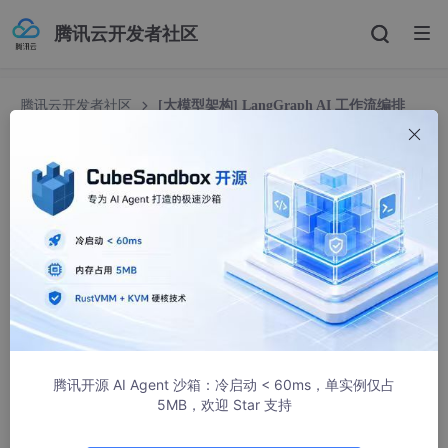
腾讯云开发者社区
腾讯云开发者社区
[大模型架构] LangGraph AI 工作流编排
（13）
[大模型架构] LangGraph AI 工作流编排（13）
weixin_44673517
1024人浏览 · 2026-01-13 22:18:49
一、AI 原生能力终极升级：从辅助工具到自主运营中枢
本集将 AI 能力从 “工作流驱动” 升级为 “平台生态自主运营”，通过
大模型与 LangGraph 的深度耦合、Agent 能力进化，实现平台从
“被动响应需求” 到 “主动创造价值” 的转变：
腾讯开源 AI Agent 沙箱：冷启动 < 60ms，单实例仅占
5MB，欢迎 Star 支持
（一）AI Agent 自主运营能力