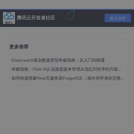
流
腾讯云开发者社区
加入社区
工作流实时自适应优化
：
大模型嵌入 LangGraph 核心引擎，工作流可
根据 “实时数据变化、环境波动、用户需求调
更多推荐
整” 动态调整逻辑，无需人工干预。例如：
工业运维工作流：设备数据突发异常时，
·
Elasticsearch复杂数据类型终极指南：从入门到精通
自动新增 “紧急告警节点”“备用设备启动
·
终极指南：Flink SQL连接器版本管理从混乱到有序的升级之路
节点”，跳过非必要的数据分析步骤；
·
如何快速搭建Neon无服务器PostgreSQL：面向初学者的完整指南
数据分析工作流：数据源格式变更时，自
动调整 “数据预处理节点” 参数，无需用
户重新配置；
技术实现：LangGraph 支持 “大模型实时修改
图结构”，通过
graph
.update_edge
“
graph
.add_node
动态 API，结合大模型的环