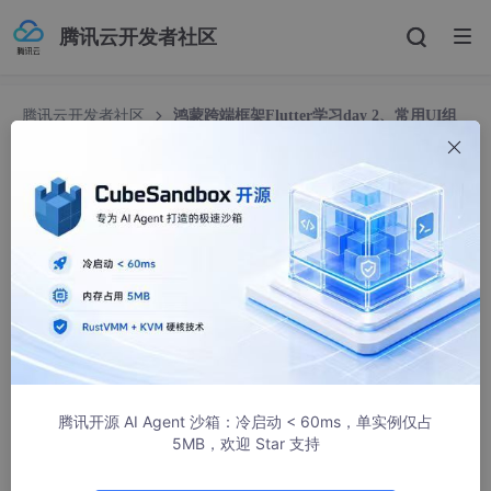
腾讯云开发者社区
腾讯云开发者社区
鸿蒙跨端框架Flutter学习day 2、常用UI组
件-折行布局 Wrap & Chip
鸿蒙跨端框架Flutter学习day 2、常用UI组件-折行
布局 Wrap & Chip
世人万千丶
1240人浏览 · 2026-01-15 20:13:25
前言：在动态内容中寻找自动对齐的智慧
在移动应用的交互设计中，我们经常会遇到这样一类需求：展示一
组长度不一的标签（如搜索历史记录、音乐流派标签、或者商品的
腾讯开源 AI Agent 沙箱：冷启动 < 60ms，单实例仅占
5MB，欢迎 Star 支持
筛选分类）。初学者往往会下意识地使用
Row
（行布局）来排列
这些元素，但很快就会撞上一堵名为“溢出（Overflow）”的墙。由