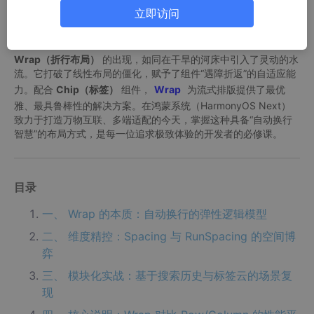
于
Row
的逻辑本质是沿单一轴向无限延伸，一旦子组件的总宽
立即访问
度超过了屏幕的物理边界，系统便会抛出黄黑相间的视觉警告，严
重干扰用户体验。
Wrap（折行布局）
的出现，如同在干旱的河床中引入了灵动的水
流。它打破了线性布局的僵化，赋予了组件“遇障折返”的自适应能
力。配合
Chip（标签）
组件，
Wrap
为流式排版提供了最优
雅、最具鲁棒性的解决方案。在鸿蒙系统（HarmonyOS Next）
致力于打造万物互联、多端适配的今天，掌握这种具备“自动换行
智慧”的布局方式，是每一位追求极致体验的开发者的必修课。
目录
一、 Wrap 的本质：自动换行的弹性逻辑模型
二、 维度精控：Spacing 与 RunSpacing 的空间博
弈
三、 模块化实战：基于搜索历史与标签云的场景复
现