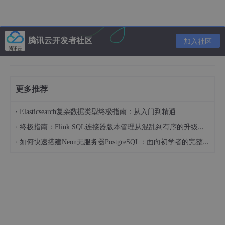
<
Action
name
=
"SpeedAction"
>
<!
<
PrivateAction
>
<
LongitudinalAction
>
腾讯云开发者社区
<
SpeedAction
>
加入社区
<
SpeedActionTar
<
AbsoluteTa
</
SpeedActionTa
</
SpeedAction
>
更多推荐
</
LongitudinalAction
>
</
PrivateAction
>
·
Elasticsearch复杂数据类型终极指南：从入门到精通
</
Action
>
·
终极指南：Flink SQL连接器版本管理从混乱到有序的升级之路
<
StartTrigger
>
<!-- 舞台灯光亮起
<
ConditionGroup
>
·
如何快速搭建Neon无服务器PostgreSQL：面向初学者的完整指南
<
Condition
delay
=
"0"
na
<
ByValueCondition
>
<
SimulationTime
</
ByValueCondition
>
</
Condition
>
</
ConditionGroup
>
</
StartTrigger
>