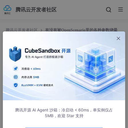
腾讯云开发者社区
腾讯云开发者社区
有没有被OpenScenario里的各种参数绕晕
过？这份思维导图帮你把天灵盖掀开
有没有被OpenScenario里的各种参数绕晕过？这
份思维导图帮你把天灵盖掀开
hid62962581
862人浏览 · 2026-02-04 19:15:00
OpenScenario场景仿真结构思维导图， OpenScenario是 自动驾
驶仿真软件carla推出来的场景仿真标准，可配合carla一起完成整
套自动驾驶的闭环仿真过程，将场景搭建变成可编程化的方式。
可以模拟出自动驾驶真实环境中出现的各种各样的路况环境，例
腾讯开源 AI Agent 沙箱：冷启动 < 60ms，单实例仅占
如：被动超车场景、跟车变道场景、换道场景等等。 该思维导图
5MB，欢迎 Star 支持
是我们两位自动驾驶仿真工程师耗时一个多月整理出来的。 倘若
您具备Openscenario 场景编辑的基础，但是又觉得很多场景无法