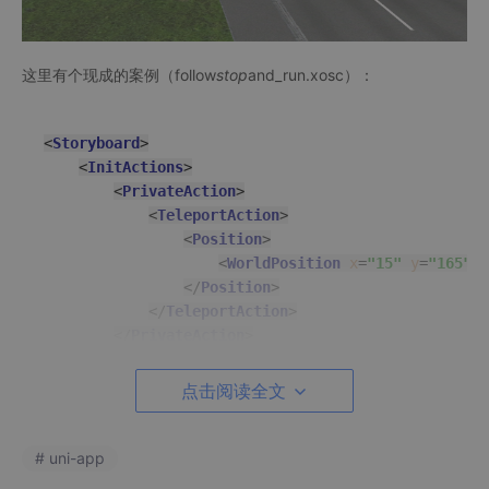
这里有个现成的案例（follow
stop
and_run.xosc）：
<
Storyboard
>
<
InitActions
>
<
PrivateAction
>
<
TeleportAction
>
<
Position
>
<
WorldPosition
x
=
"15"
y
=
"165"
z
</
Position
>
</
TeleportAction
>
</
PrivateAction
>
</
InitActions
>
<
Act
name
=
"Act1"
>
<!-- 场景舞台的大幕 -->
点击阅读全文
<
ManeuverGroup
>
<!-- 演员们的小分队 -->
<
Actors
selectTriggeringEntities
=
"false
<
Maneuver
name
=
"FollowSequence"
>
# uni-app
<
Event
maximumExecutionCount
=
"1"
na