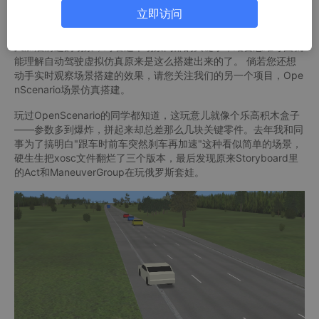
进行编辑复现，那么该思维导图将是您进行关键词查阅的极佳助
立即访问
手。 倘若您还没接触过Openscenario场景搭建，那么您可以用vs
code打开我给您准备的follow_stop_and_run.xosc 这是跟车停止
又加油前进的场景，对着这个场景内部的关键字，结合思维导图就
能理解自动驾驶虚拟仿真原来是这么搭建出来的了。 倘若您还想
动手实时观察场景搭建的效果，请您关注我们的另一个项目，Ope
nScenario场景仿真搭建。
玩过OpenScenario的同学都知道，这玩意儿就像个乐高积木盒子
——参数多到爆炸，拼起来却总差那么几块关键零件。去年我和同
事为了搞明白"跟车时前车突然刹车再加速"这种看似简单的场景，
硬生生把xosc文件翻烂了三个版本，最后发现原来Storyboard里
的Act和ManeuverGroup在玩俄罗斯套娃。