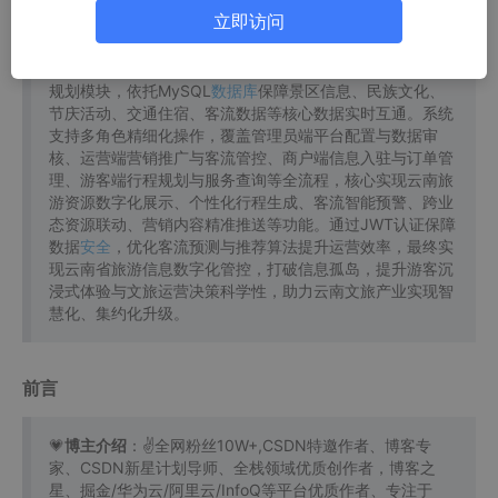
语言、SpringBoot为核心框架，整合Spring Security、
立即访问
MyBatis-Plus、Redis、Elasticsearch等技术，实现权限管
控、资源整合、客流预测、数据统计等核心功能；前端构建
适配多角色的操作界面，优化云南特色资源展示与智能行程
规划模块，依托MySQL
数据库
保障景区信息、民族文化、
节庆活动、交通住宿、客流数据等核心数据实时互通。系统
支持多角色精细化操作，覆盖管理员端平台配置与数据审
核、运营端营销推广与客流管控、商户端信息入驻与订单管
理、游客端行程规划与服务查询等全流程，核心实现云南旅
游资源数字化展示、个性化行程生成、客流智能预警、跨业
态资源联动、营销内容精准推送等功能。通过JWT认证保障
数据
安全
，优化客流预测与推荐算法提升运营效率，最终实
现云南省旅游信息数字化管控，打破信息孤岛，提升游客沉
浸式体验与文旅运营决策科学性，助力云南文旅产业实现智
慧化、集约化升级。
前言
💗
博主介绍
：✌全网粉丝10W+,CSDN特邀作者、博客专
家、CSDN新星计划导师、全栈领域优质创作者，博客之
星、掘金/华为云/阿里云/InfoQ等平台优质作者、专注于