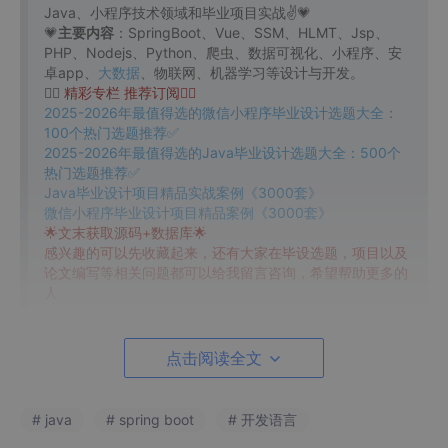
Java、小程序技术领域和毕业项目实战✌💗
💗
主要内容
：SpringBoot、Vue、SSM、HLMT、Jsp、
PHP、Nodejs、Python、爬虫、数据可视化、小程序、安
卓app、
大数据
、物联网、机器学习等设计与开发。
👇🏻
精彩专栏 推荐订阅👇🏻
2025-2026年最值得选的微信小程序毕业设计选题大全：
100个热门选题推荐✅
2025-2026年最值得选的Java毕业设计选题大全：500个
热门选题推荐✅
Java毕业设计项目精品实战案例《3000套》
微信小程序毕业设计项目精品案例《3000套》
🌟文末获取源码+数据库🌟
感兴趣的可以先收藏起来，还有大家在毕设选题，项目以及
论文编写等相关问题都可以给我留言咨询，希望帮助更多的
人
点击阅读全文
详细视频演示
请联系我获取更详细的演示视频
# java
# spring boot
# 开发语言