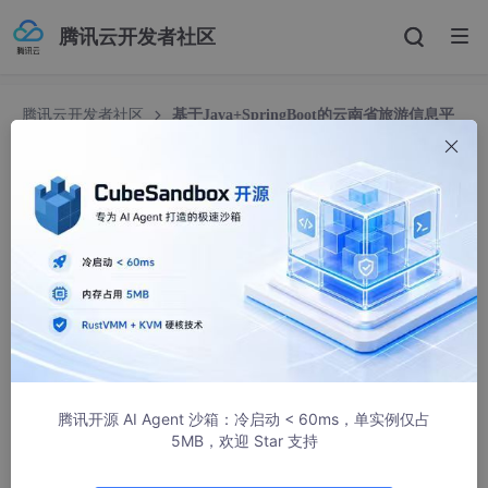
腾讯云开发者社区
腾讯云开发者社区
基于Java+SpringBoot的云南省旅游信息平
台设计与实现（源码+讲解视频+LW）
基于Java+SpringBoot的云南省旅游信息平台设计
与实现（源码+讲解视频+LW）
QQ3295391197
908人浏览 · 2026-01-05 18:44:37
本课题针对云南省旅游行业中资源整合不足、信息碎片化、
营销精准度低、客流管控滞后等核心痛点，设计实现基于
Java+SpringBoot的云南省旅游信息平台，搭建“资源展示
腾讯开源 AI Agent 沙箱：冷启动 < 60ms，单实例仅占
+智能服务+精准营销+数据管控”一体化数字化文旅平台，适
5MB，欢迎 Star 支持
配云南全域旅游、景区运营、游客出行等多场景的信息服务
与管理需求。系统采用前后端分离架构，后端以Java为开发